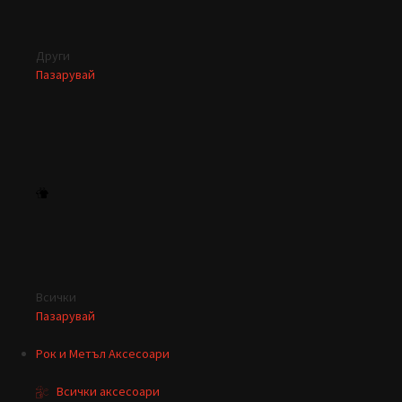
Други
Пазарувай
Всички
Пазарувай
Рок и Метъл Аксесоари
Всички аксесоари