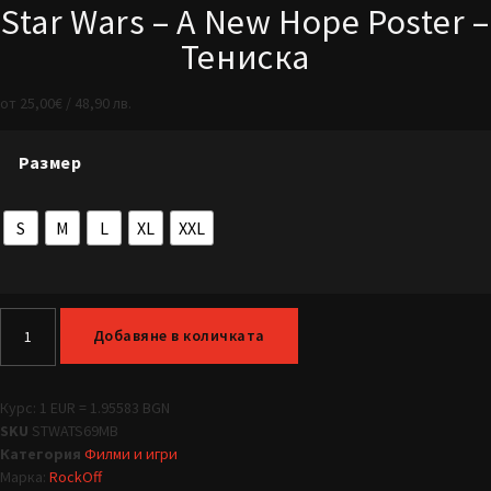
Star Wars – A New Hope Poster –
Тениска
от
25,00
€
/ 48,90 лв.
Размер
S
M
L
XL
XXL
Добавяне в количката
Курс: 1 EUR = 1.95583 BGN
SKU
STWATS69MB
Категория
Филми и игри
Марка:
RockOff