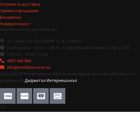
Условия за доставка
Замяна и връщания
Бисквитки
Поверителност
Физически магазин и контакт
ул. "Димитър Добрович" 6, гр. Сливен
Понеделник - Петък - 08:30 - 17:00 (обедна почивка 12:00 -12:30)
Събота - 08:30 - 12:30
0887 648 666
info@metaluniverse.eu
Copyright © Metal Universe 2026. Всички права запазени. Уебсайтът е
направен от
Диджитъл Интернешънъл
.