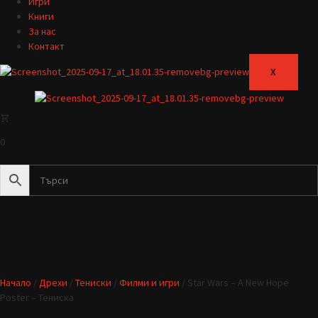
Игри
Книги
За нас
Контакт
X
0
Начало
/
Дрехи
/
Тениски
/
Филми и игри
/ Star Wars – A New Hope
Poster – Тениска