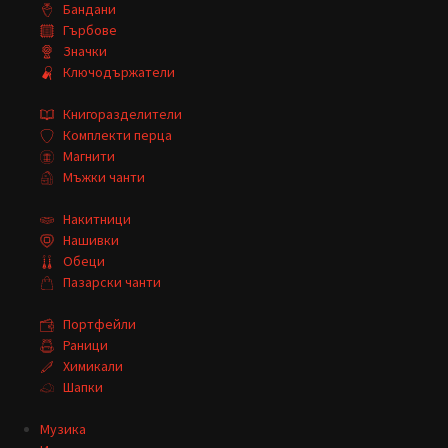
Бандани
Гърбове
Значки
Ключодържатели
Книгоразделители
Комплекти перца
Магнити
Мъжки чанти
Накитници
Нашивки
Обеци
Пазарски чанти
Портфейли
Раници
Химикали
Шапки
Музика