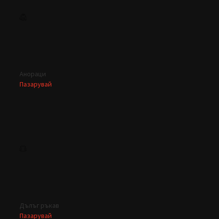
Анораци
Пазарувай
Дълъг ръкав
Пазарувай