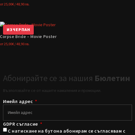
от
25,00
€
/ 48,90 лв.
ИЗЧЕРПАН
Corpse Bride – Movie Poster
от
25,00
€
/ 48,90 лв.
Абонирайте се за нашия
Бюлетин
Възползвайте се от нашите намаления и промоции.
Имейл адрес
GDPR съгласие
С натискане на бутона абонирам се съгласявам с