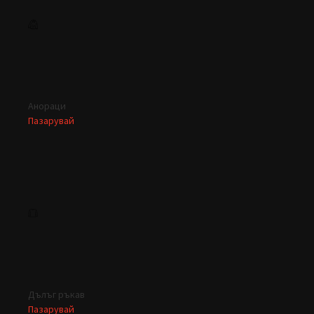
Анораци
Пазарувай
Дълъг ръкав
Пазарувай