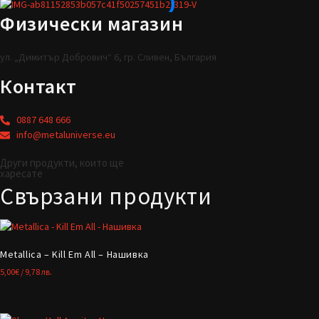
Физически магазин
ул. „Димитър Добрович“ 6, гр. Сливен, България
Контакт
0887 648 666
info@metaluniverse.eu
Други продукти, които ще
харесате
Свързани продукти
Metallica – Kill Em All – Нашивка
5,00
€
/ 9,78 лв.