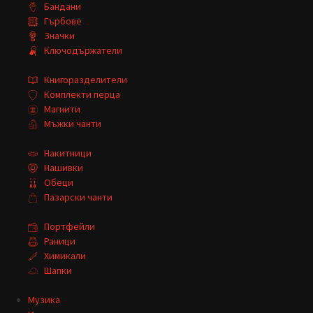
Бандани
Гърбове
Значки
Ключодържатели
Книгоразделители
Комплекти перца
Магнити
Мъжки чанти
Накитници
Нашивки
Обеци
Пазарски чанти
Портфейли
Раници
Химикали
Шапки
Музика