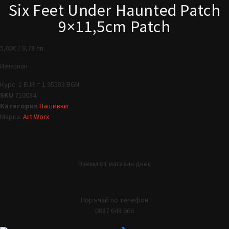
Six Feet Under Haunted Patch
9×11,5cm Patch
5,00
€
/ 9,78 лв.
Изчерпан
Курс: 1 EUR = 1.95583 BGN
SKU
710034
Категория
Нашивки
Марка:
Art Worx
Вземи от магазин днес
Поръчай по телефон
0887 648 666