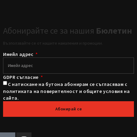
Абонирайте се за нашия
Бюлетин
Възползвайте се от нашите намаления и промоции.
Имейл адрес
GDPR съгласие
С натискане на бутона абонирам се съгласявам с
политиката на поверителност и общите условия на
сайта.
Абонирай се