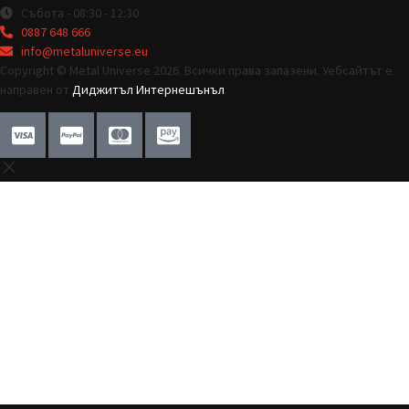
Събота - 08:30 - 12:30
0887 648 666
info@metaluniverse.eu
Copyright © Metal Universe 2026. Всички права запазени. Уебсайтът е
направен от
Диджитъл Интернешънъл
.