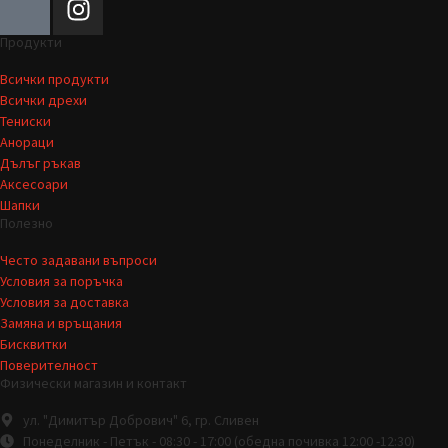
Продукти
Всички продукти
Всички дрехи
Тениски
Анораци
Дълъг ръкав
Аксесоари
Шапки
Полезно
Често задавани въпроси
Условия за поръчка
Условия за доставка
Замяна и връщания
Бисквитки
Поверителност
Физически магазин и контакт
ул. "Димитър Добрович" 6, гр. Сливен
Понеделник - Петък - 08:30 - 17:00 (обедна почивка 12:00 -12:30)