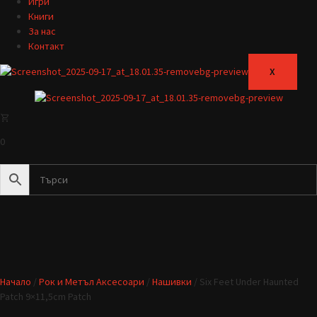
Игри
Книги
За нас
Контакт
X
0
Начало
/
Рок и Метъл Аксесоари
/
Нашивки
/ Six Feet Under Haunted
Patch 9×11,5cm Patch