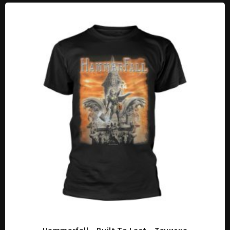
Hammerfall – Built To Last – Тениска