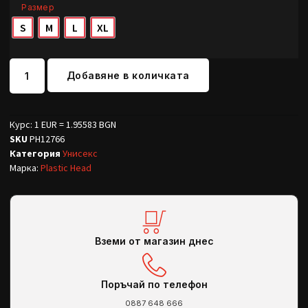
Размер
S
M
L
XL
Добавяне в количката
Курс: 1 EUR = 1.95583 BGN
SKU
PH12766
Категория
Унисекс
Марка:
Plastic Head
Вземи от магазин днес
Поръчай по телефон
0887 648 666