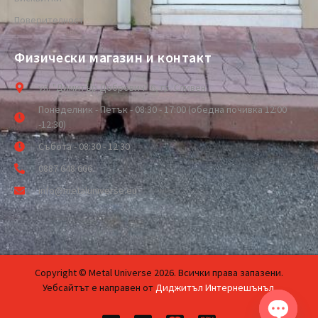
Поверителност
Физически магазин и контакт
ул. "Димитър Добрович" 6, гр. Сливен
Понеделник - Петък - 08:30 - 17:00 (обедна почивка 12:00
-12:30)
Събота - 08:30 - 12:30
0887 648 666
info@metaluniverse.eu
Copyright © Metal Universe 2026. Всички права запазени.
Уебсайтът е направен от
Диджитъл Интернешънъл
.