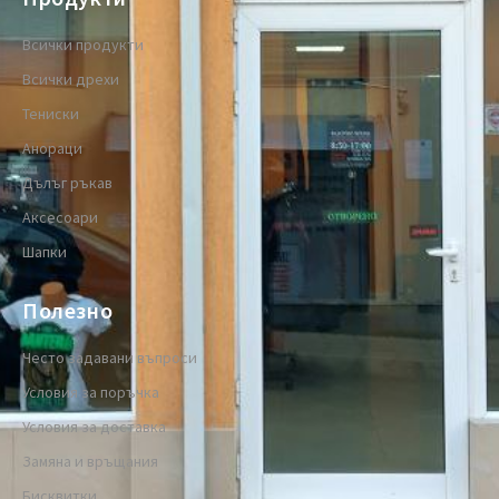
Всички продукти
Всички дрехи
Тениски
Анораци
Дълъг ръкав
Аксесоари
Шапки
Полезно
Често задавани въпроси
Условия за поръчка
Условия за доставка
Замяна и връщания
Бисквитки