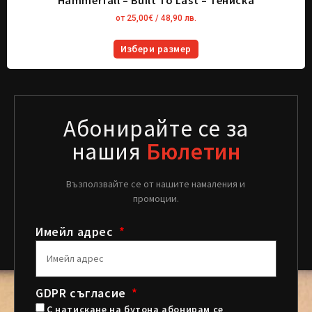
от
25,00
€
/ 48,90 лв.
Избери размер
Абонирайте се за
нашия
Бюлетин
Възползвайте се от нашите намаления и
промоции.
Имейл адрес
GDPR съгласие
С натискане на бутона абонирам се