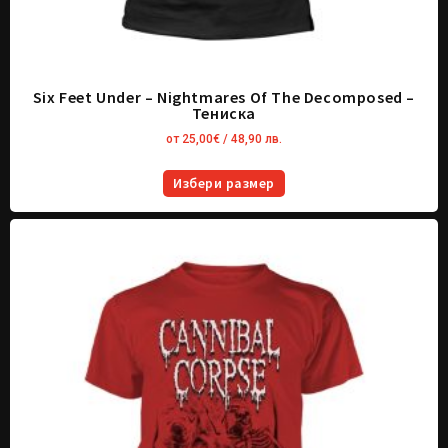
Six Feet Under – Nightmares Of The Decomposed –
Тениска
от
25,00
€
/ 48,90 лв.
Избери размер