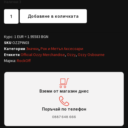
Налични 3
Добавяне в количката
Курс: 1 EUR = 1.95583 BGN
SKU
OZZPIN03
Категории
Значки
,
Рок и Метъл Аксесоари
Етикети
Official Ozzy Merchandise
,
Ozzy
,
Ozzy Osbourne
Марка:
RockOff
Вземи от магазин днес
Поръчай по телефон
0887 648 666