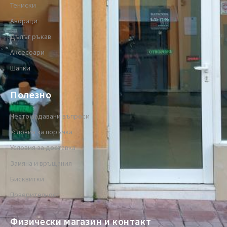
Тениски
Анораци
Дълъг ръкав
Аксесоари
Шапки
Полезно
Често задавани въпроси
Условия за поръчка
Условия за доставка
Замяна и връщания
Бисквитки
Поверителност
Физически магазин и контакт