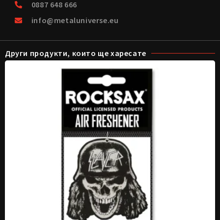
0887 648 666
info@metaluniverse.eu
Други продукти, които ще харесате