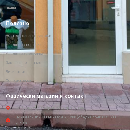
Шапки
Полезно
Често задавани въпроси
Условия за поръчка
Условия за доставка
Замяна и връщания
Бисквитки
Поверителност
Физически магазин и контакт
ул. "Димитър Добрович" 6, гр. Сливен
Понеделник - Петък - 08:30 - 17:00 (обедна почивка 12:00
-12:30)