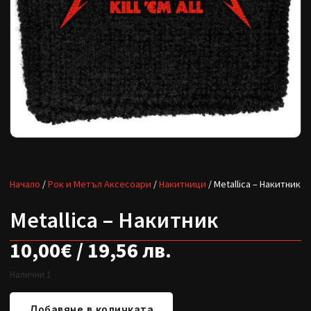
Начало
/
Рок и Метъл Аксесоари
/
Накитници
/ Metallica – Накитник
Metallica – Накитник
10,00
€
/ 19,56 лв.
Налични 1
Добавяне в количката