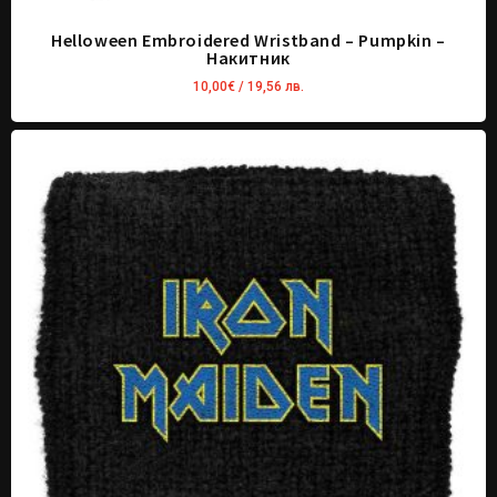
Helloween Embroidered Wristband – Pumpkin –
Накитник
10,00
€
/ 19,56 лв.