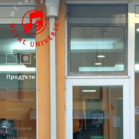
Продукти
Всички продукти
Всички дрехи
Тениски
Анораци
Дълъг ръкав
Аксесоари