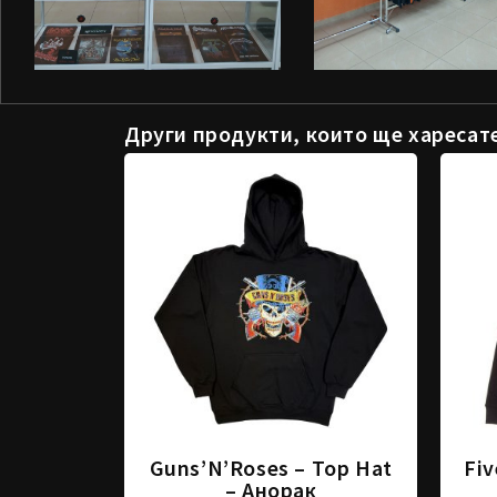
Други продукти, които ще харесат
Guns’N’Roses – Top Hat
Fiv
– Анорак