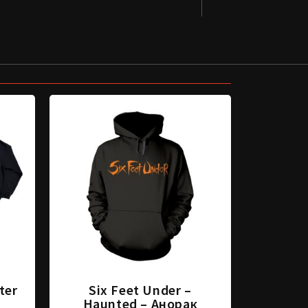
ter
Six Feet Under –
Haunted – Анорак