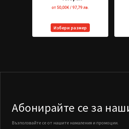
от
50,00
€
/ 97,79 лв.
Избери размер
Абонирайте се за на
Възползвайте се от нашите намаления и промоции.