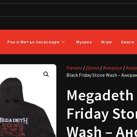
Рок и Метъл Аксесоари
Музика
Игри
Книги
Начало
/
Дрехи
/
Анораци
/
Анор
Black Friday Stone Wash – Анора
Megadeth 
Friday St
Wash – Ан