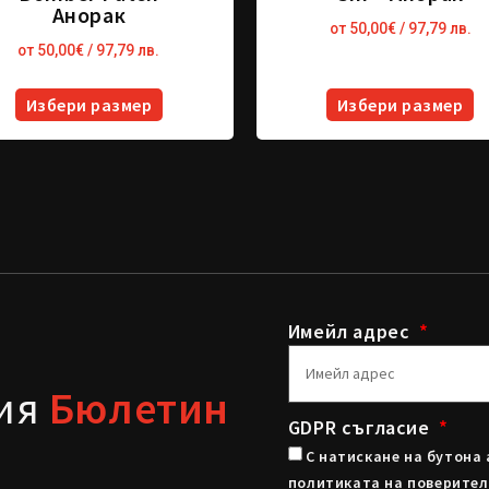
Анорак
от
50,00
€
/ 97,79 лв.
от
50,00
€
/ 97,79 лв.
Избери размер
Избери размер
Имейл адрес
шия
Бюлетин
GDPR съгласие
С натискане на бутона 
политиката на поверител