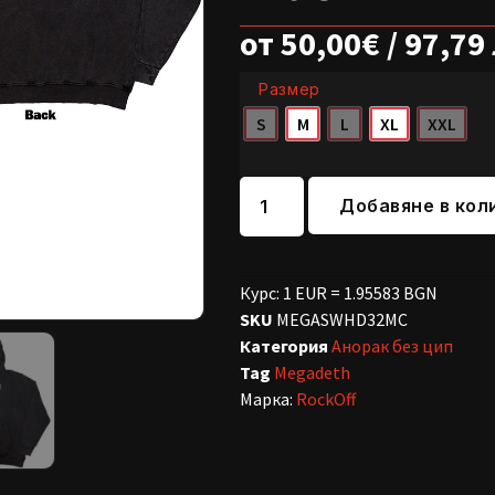
от
50,00
€
/ 97,79
Размер
S
M
L
XL
XXL
Добавяне в кол
Курс: 1 EUR = 1.95583 BGN
SKU
MEGASWHD32MC
Категория
Анорак без цип
Tag
Megadeth
Марка:
RockOff