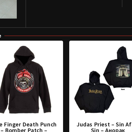
е
e Finger Death Punch
Judas Priest – Sin Af
– Bomber Patch –
Sin – Анорак