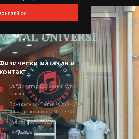
бонирай се
Физически магазин и
контакт
ул. "Димитър Добрович" 6, гр.
Сливен
Понеделник - Петък - 08:30 - 17:00
(обедна почивка 12:00 -12:30)
Събота - 08:30 - 12:30
0887 648 666