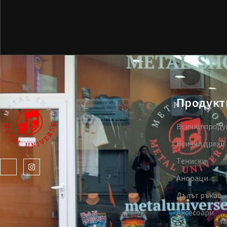
Продукт
Всички проду
Всички дрехи
Тениски
Анораци
Дълъг ръкав
Аксесоари