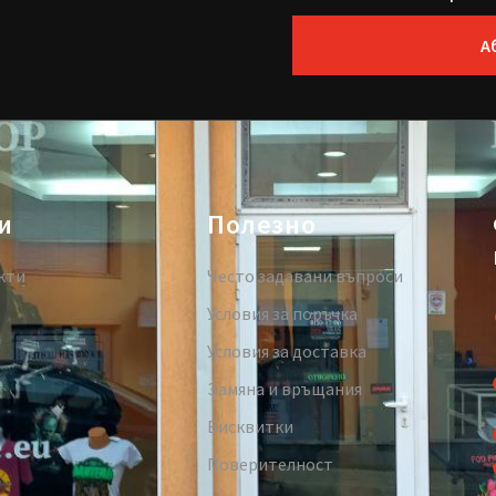
А
и
Полезно
кти
Често задавани въпроси
Условия за поръчка
Условия за доставка
Замяна и връщания
Бисквитки
Поверителност