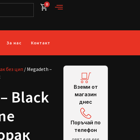
0
За нас
Контакт
ак без цип
/ Megadeth –
к
Вземи от
– Black
магазин
днес
one
Поръчай по
орак
телефон
0887 648 666