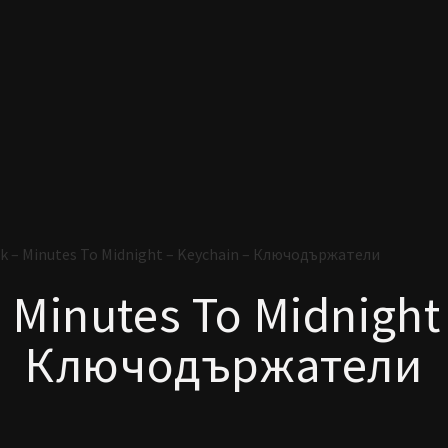
ark – Minutes To Midnight – Keychain – Ключодържатели
– Minutes To Midnight
Ключодържатели