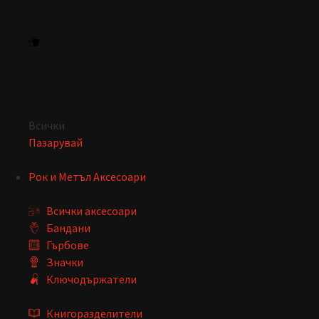
Всички
Пазарувай
Рок и Метъл Аксесоари
Всички аксесоари
Бандани
Гърбове
Значки
Ключодържатели
Книгоразделители