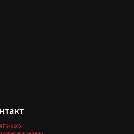
нтакт
87 648 666
fo@metaluniverse.eu