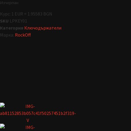
Изчерпан
Курс: 1 EUR = 1.95583 BGN
SKU
LPKEY01
Категория
Ключодържатели
Марка:
RockOff