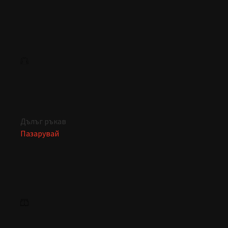
Дълъг ръкав
Пазарувай