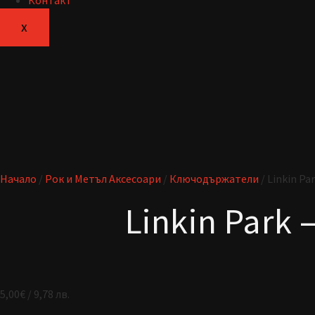
Контакт
X
Начало
/
Рок и Метъл Аксесоари
/
Ключодържатели
/ Linkin P
Linkin Park 
5,00
€
/ 9,78 лв.