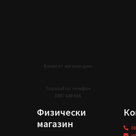
Вземи от магазин днес
Поръчай по телефон
0887 648 666
Физически
Ко
магазин
08
in