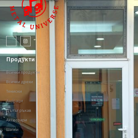
Продукти
Всички продукти
Всички дрехи
Тениски
Анораци
Дълъг ръкав
Аксесоари
Шапки