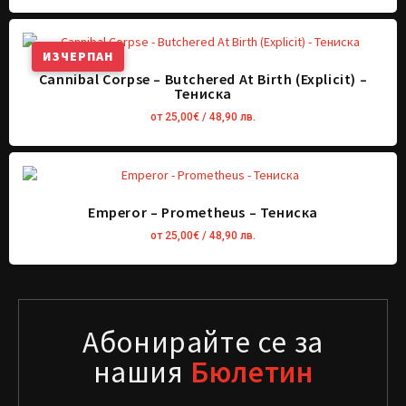
ИЗЧЕРПАН
Cannibal Corpse – Butchered At Birth (Explicit) –
Тениска
от
25,00
€
/ 48,90 лв.
Emperor – Prometheus – Тениска
от
25,00
€
/ 48,90 лв.
Абонирайте се за
нашия
Бюлетин