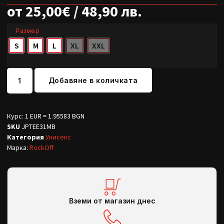
от
25,00
€
/ 48,90 лв.
Размер
S
M
L
XL
XXL
Добавяне в количката
Курс: 1 EUR = 1.95583 BGN
SKU
JPTEE31MB
Категория
Унисекс
Марка:
RockOff
Вземи от магазин днес