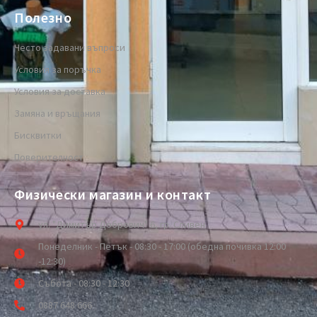
Полезно
Често задавани въпроси
Условия за поръчка
Условия за доставка
Замяна и връщания
Бисквитки
Поверителност
Физически магазин и контакт
ул. "Димитър Добрович" 6, гр. Сливен
Понеделник - Петък - 08:30 - 17:00 (обедна почивка 12:00
-12:30)
Събота - 08:30 - 12:30
0887 648 666