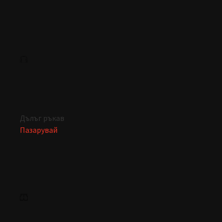
Дълъг ръкав
Пазарувай