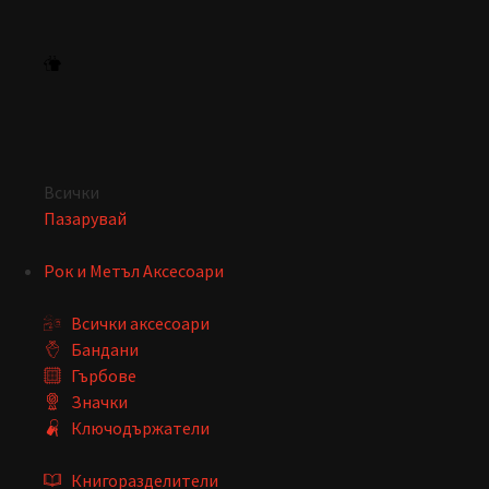
Всички
Пазарувай
Рок и Метъл Аксесоари
Всички аксесоари
Бандани
Гърбове
Значки
Ключодържатели
Книгоразделители