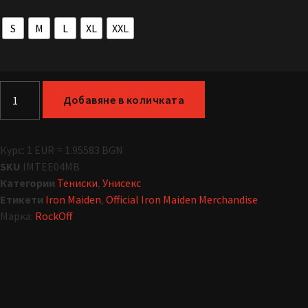
S
M
L
XL
XXL
Добавяне в количката
Курс: 1 EUR = 1.95583 BGN
SKU
IMTEE04MB
Категории
Тениски
,
Унисекс
Етикети
Iron Maiden
,
Official Iron Maiden Merchandise
Марка:
RockOff