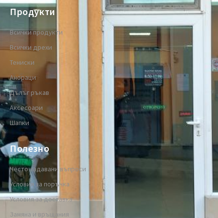
Продукти
Всички продукти
Всички дрехи
Тениски
Анораци
Дълъг ръкав
Аксесоари
Шапки
Полезно
Често задавани въпроси
Условия за поръчка
Условия за доставка
Замяна и връщания