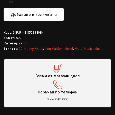
Налични 1
Добавяне в количката
Курс: 1 EUR = 1.95583 BGN
SKU
IMF5278
Категория
CD
Етикети
CD
,
Heavy Metal
,
Iron Maiden
,
Metal
,
Metal Music
,
Music
Вземи от магазин днес
Поръчай по телефон
0887 648 666