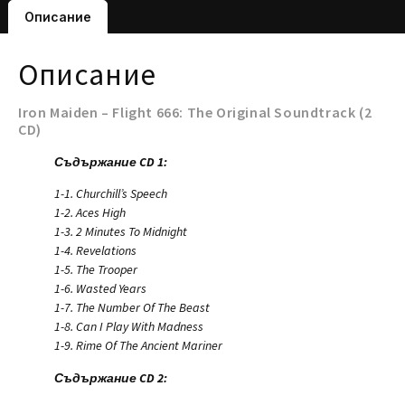
Описание
Описание
Iron Maiden – Flight 666: The Original Soundtrack (2
CD)
Съдържание CD 1:
1-1. Churchill’s Speech
1-2. Aces High
1-3. 2 Minutes To Midnight
1-4. Revelations
1-5. The Trooper
1-6. Wasted Years
1-7. The Number Of The Beast
1-8. Can I Play With Madness
1-9. Rime Of The Ancient Mariner
Съдържание CD 2: