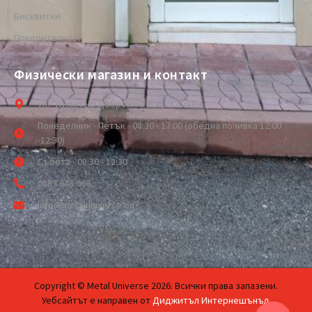
Бисквитки
Поверителност
Физически магазин и контакт
ул. "Димитър Добрович" 6, гр. Сливен
Понеделник - Петък - 08:30 - 17:00 (обедна почивка 12:00
-12:30)
Събота - 08:30 - 12:30
0887 648 666
info@metaluniverse.eu
Copyright © Metal Universe 2026. Всички права запазени.
Уебсайтът е направен от
Диджитъл Интернешънъл
.