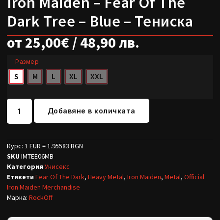
Iron Maiden – Fear Of The
Dark Tree – Blue – Тениска
от
25,00
€
/ 48,90 лв.
Размер
S
M
L
XL
XXL
Добавяне в количката
Курс: 1 EUR = 1.95583 BGN
SKU
IMTEE06MB
Категория
Унисекс
Етикети
Fear Of The Dark
,
Heavy Metal
,
Iron Maiden
,
Metal
,
Official
Iron Maiden Merchandise
Марка:
RockOff