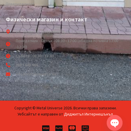
Поверителност
Физически магазин и контакт
ул. "Димитър Добрович" 6, гр. Сливен
Понеделник - Петък - 08:30 - 17:00 (обедна почивка 12:00
-12:30)
Събота - 08:30 - 12:30
0887 648 666
info@metaluniverse.eu
Copyright © Metal Universe 2026. Всички права запазени.
Уебсайтът е направен от
Диджитъл Интернешънъл
.