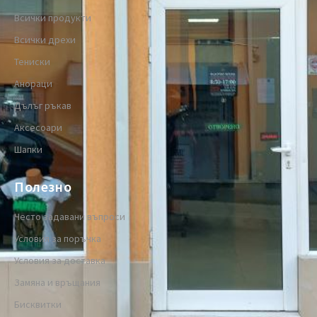
Всички продукти
Всички дрехи
Тениски
Анораци
Дълъг ръкав
Аксесоари
Шапки
Полезно
Често задавани въпроси
Условия за поръчка
Условия за доставка
Замяна и връщания
Бисквитки