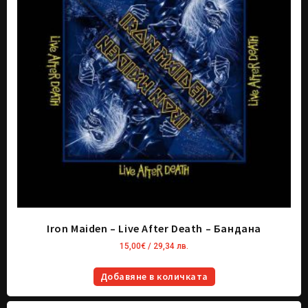
Iron Maiden – Live After Death – Бандана
15,00
€
/ 29,34 лв.
Добавяне в количката