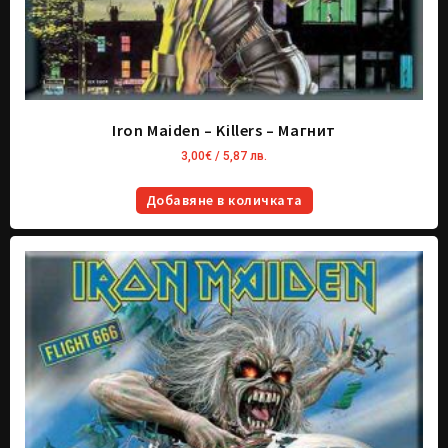
Iron Maiden – Killers – Магнит
3,00
€
/ 5,87 лв.
Добавяне в количката