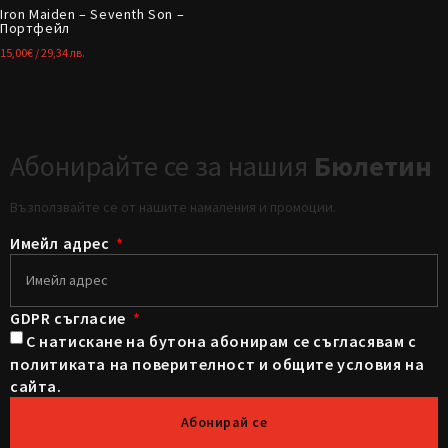
Iron Maiden – Seventh Son –
Портфейл
15,00
€
/ 29,34 лв.
Абонирайте се за нашия
Бюлетин
Възползвайте се от нашите намаления и промоции.
Имейл адрес
GDPR съгласие
С натискане на бутона абонирам се съгласявам с
политиката на поверителност и общите условия на
сайта.
Абонирай се