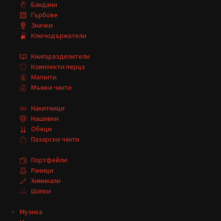
Бандани
Гърбове
Значки
Ключодържатели
Книгоразделители
Комплекти перца
Магнити
Мъжки чанти
Накитници
Нашивки
Обеци
Пазарски чанти
Портфейли
Раници
Химикали
Шапки
Музика