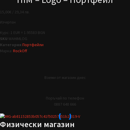
15,00
€
/ 29,34 лв.
Изчерпан
Курс: 1 EUR = 1.95583 BGN
SKU
WAHIMLOG
Категория
Портфейли
Марка:
RockOff
Вземи от магазин днес
Поръчай по телефон
0887 648 666
Физически магазин