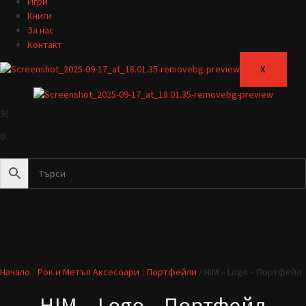
Игри
Книги
За нас
Контакт
X
0
Начало
/
Рок и Метъл Аксесоари
/
Портфейли
/ HIM – Logo – Портфейл
HIM – Logo – Портфейл