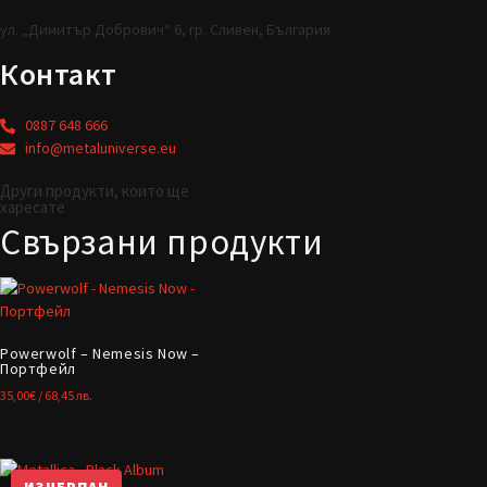
ул. „Димитър Добрович“ 6, гр. Сливен, България
Контакт
0887 648 666
info@metaluniverse.eu
Други продукти, които ще
харесате
Свързани продукти
Powerwolf – Nemesis Now –
Портфейл
35,00
€
/ 68,45 лв.