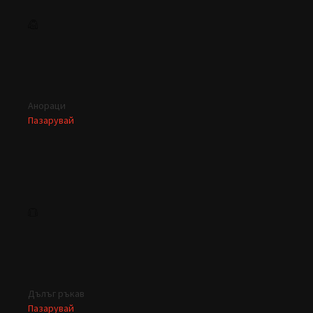
Анораци
Пазарувай
Дълъг ръкав
Пазарувай