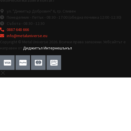
Физически магазин и контакт
ул. "Димитър Добрович" 6, гр. Сливен
Понеделник - Петък - 08:30 - 17:00 (обедна почивка 12:00 -12:30)
Събота - 08:30 - 12:30
0887 648 666
info@metaluniverse.eu
Copyright © Metal Universe 2026. Всички права запазени. Уебсайтът е
направен от
Диджитъл Интернешънъл
.