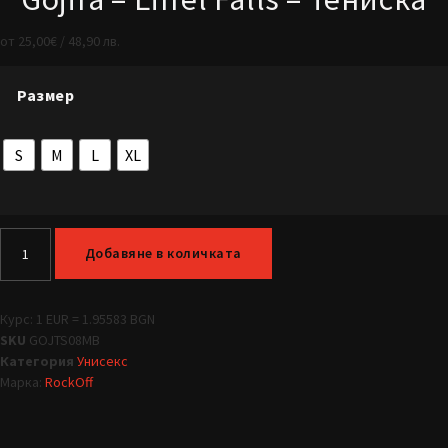
от
25,00
€
/ 48,90 лв.
Размер
S
M
L
XL
Добавяне в количката
Курс: 1 EUR = 1.95583 BGN
SKU
GOJTS08MB
Категория
Унисекс
Марка:
RockOff