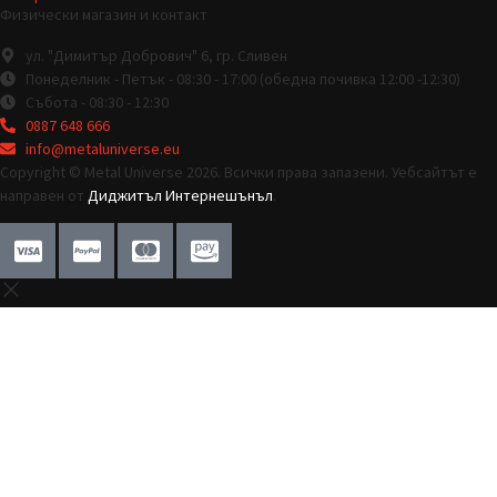
Физически магазин и контакт
ул. "Димитър Добрович" 6, гр. Сливен
Понеделник - Петък - 08:30 - 17:00 (обедна почивка 12:00 -12:30)
Събота - 08:30 - 12:30
0887 648 666
info@metaluniverse.eu
Copyright © Metal Universe 2026. Всички права запазени. Уебсайтът е
направен от
Диджитъл Интернешънъл
.