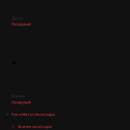
Други
Пазарувай
Всички
Пазарувай
Рок и Метъл Аксесоари
Всички аксесоари