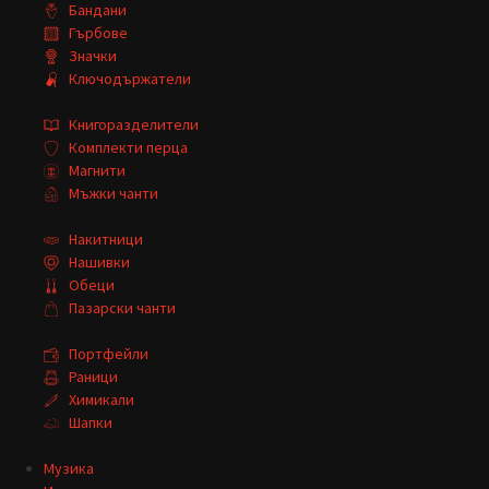
Бандани
Гърбове
Значки
Ключодържатели
Книгоразделители
Комплекти перца
Магнити
Мъжки чанти
Накитници
Нашивки
Обеци
Пазарски чанти
Портфейли
Раници
Химикали
Шапки
Музика