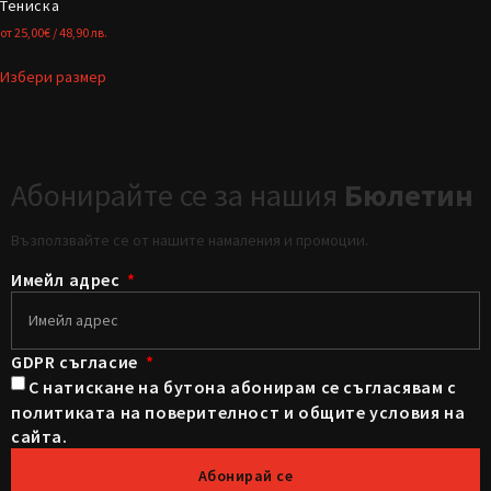
Тениска
от
25,00
€
/ 48,90 лв.
Избери размер
Абонирайте се за нашия
Бюлетин
Възползвайте се от нашите намаления и промоции.
Имейл адрес
GDPR съгласие
С натискане на бутона абонирам се съгласявам с
политиката на поверителност и общите условия на
сайта.
Абонирай се