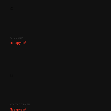
Анораци
Пазарувай
Дълъг ръкав
Пазарувай