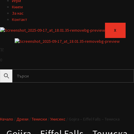
Игри
Книги
За нас
Контакт
X
0
Начало
/
Дрехи
/
Тениски
/
Унисекс
/ Gojira – Eiffel Falls – Тениска
Gojira – Eiffel Falls – Тениска