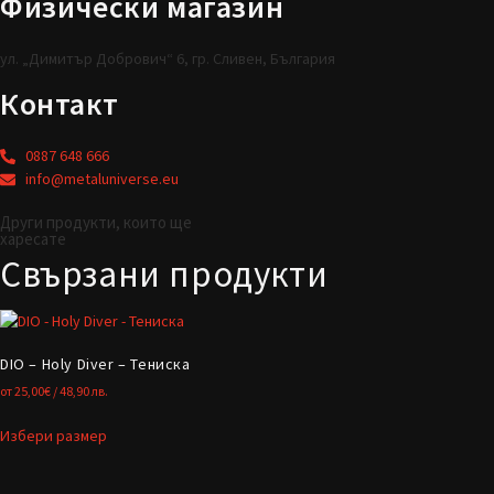
Физически магазин
ул. „Димитър Добрович“ 6, гр. Сливен, България
Контакт
0887 648 666
info@metaluniverse.eu
Други продукти, които ще
харесате
Свързани продукти
DIO – Holy Diver – Тениска
от
25,00
€
/ 48,90 лв.
Избери размер