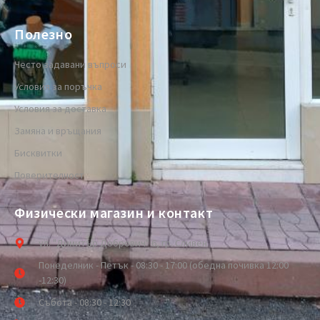
Полезно
Често задавани въпроси
Условия за поръчка
Условия за доставка
Замяна и връщания
Бисквитки
Поверителност
Физически магазин и контакт
ул. "Димитър Добрович" 6, гр. Сливен
Понеделник - Петък - 08:30 - 17:00 (обедна почивка 12:00
-12:30)
Събота - 08:30 - 12:30