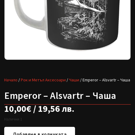
Начало
/
Рок и Метъл Аксесоари
/
Чаши
/ Emperor – Alsvartr – Чаша
Emperor – Alsvartr – Чаша
10,00
€
/ 19,56 лв.
Налични 1
Добавяне в количката