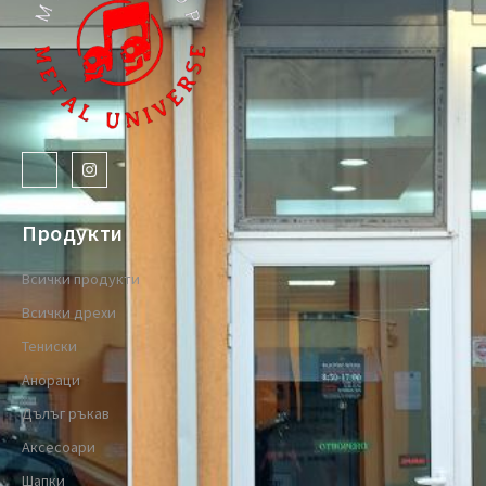
Продукти
Всички продукти
Всички дрехи
Тениски
Анораци
Дълъг ръкав
Аксесоари
Шапки