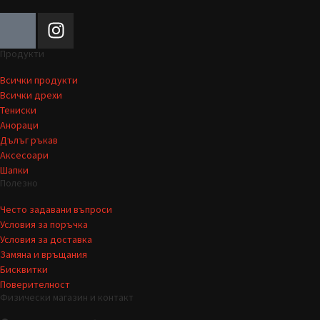
Продукти
Всички продукти
Всички дрехи
Тениски
Анораци
Дълъг ръкав
Аксесоари
Шапки
Полезно
Често задавани въпроси
Условия за поръчка
Условия за доставка
Замяна и връщания
Бисквитки
Поверителност
Физически магазин и контакт