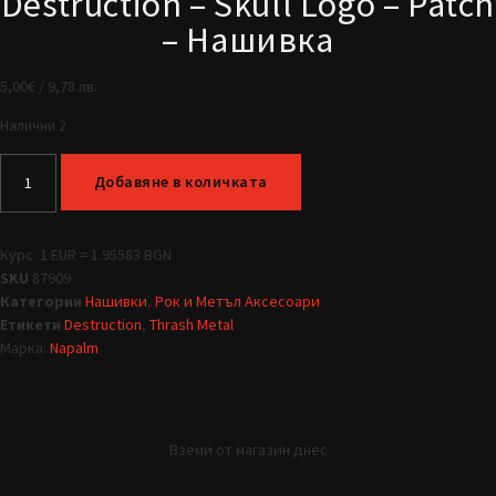
Destruction – Skull Logo – Patch
– Нашивка
5,00
€
/ 9,78 лв.
Налични 2
Добавяне в количката
Курс: 1 EUR = 1.95583 BGN
SKU
87909
Категории
Нашивки
,
Рок и Метъл Аксесоари
Етикети
Destruction
,
Thrash Metal
Марка:
Napalm
Вземи от магазин днес