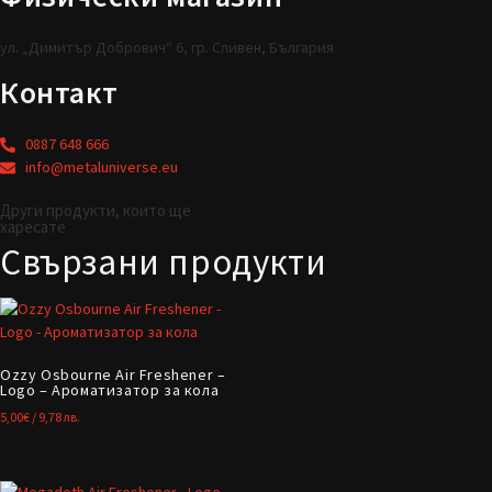
ул. „Димитър Добрович“ 6, гр. Сливен, България
Контакт
0887 648 666
info@metaluniverse.eu
Други продукти, които ще
харесате
Свързани продукти
Ozzy Osbourne Air Freshener –
Logo – Ароматизатор за кола
5,00
€
/ 9,78 лв.