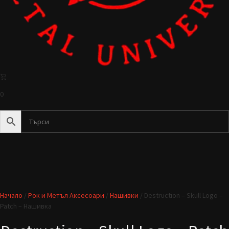
0
Начало
/
Рок и Метъл Аксесоари
/
Нашивки
/ Destruction – Skull Logo –
Patch – Нашивка