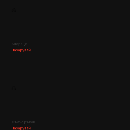
Анораци
Пазарувай
Дълъг ръкав
Пазарувай