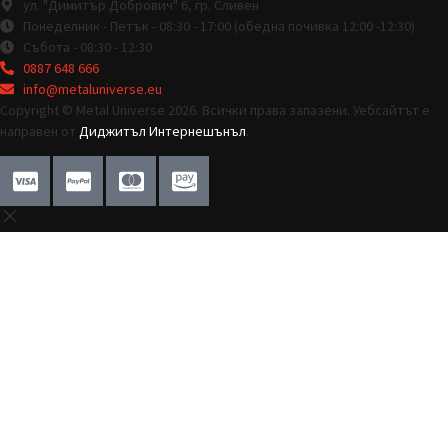
ул. "Димитър Добрович" 6, гр. Сливен
Понеделник - Петък - 08:30 - 17:00 (обедна почивка 12:00 -12:30)
Събота - 08:30 - 12:30
0887 648 666
info@metaluniverse.eu
Copyright © Metal Universe 2026. Всички права запазени. Уебсайтът е
направен от
Диджитъл Интернешънъл
.