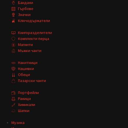
Бандани
Гърбове
Значки
Ключодържатели
Книгоразделители
Комплекти перца
Магнити
Мъжки чанти
Накитници
Нашивки
Обеци
Пазарски чанти
Портфейли
Раници
Химикали
Шапки
Музика