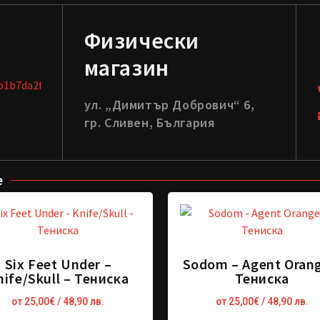
Физически
магазин
ул. „Димитър Добрович“ 6,
гр. Сливен, България
е
Six Feet Under –
Sodom – Agent Orang
nife/Skull – Тениска
Тениска
от
25,00
€
/ 48,90 лв.
от
25,00
€
/ 48,90 лв.