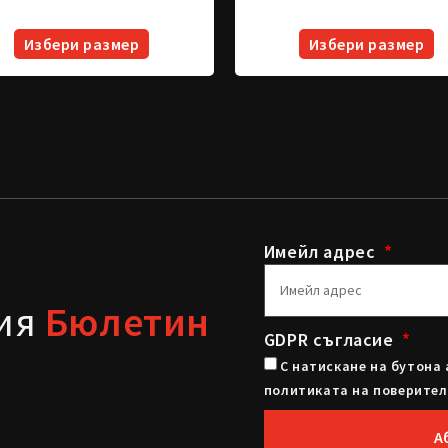
Избери размер
Избери размер
Имейл адрес
шия
Бюлетин
GDPR съгласие
С натискане на бутона 
политиката на поверител
А