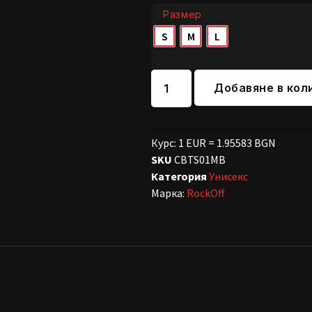
Размер
S
M
L
Добавяне в кол
Курс: 1 EUR = 1.95583 BGN
SKU
CBTS01MB
Категория
Унисекс
Марка:
RockOff