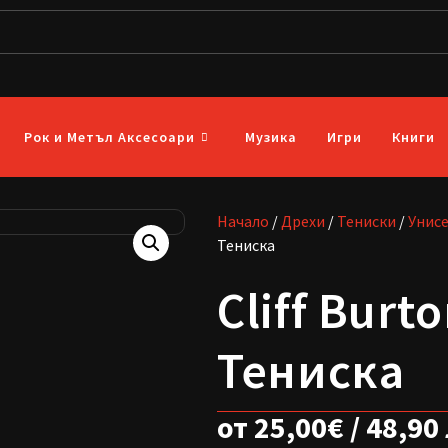
Рок и Метъл Аксесоари
Музика
Игри
Книги
Начало
/
Дрехи
/
Тениски
/
Унис
Тениска
Cliff Burto
Тениска
от
25,00
€
/ 48,90