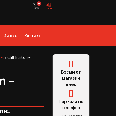
0
За нас
Контакт
екс
/ Cliff Burton –
Вземи от
n –
магазин
днес
Поръчай по
телефон
 лв.
0887 648 666