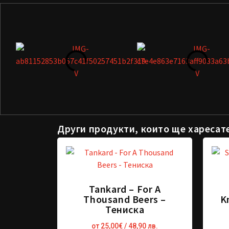
Други продукти, които ще харесат
Tankard – For A
Thousand Beers –
K
Тениска
от
25,00
€
/ 48,90 лв.