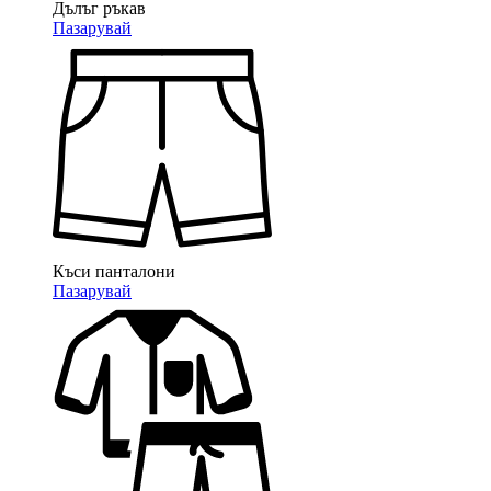
Дълъг ръкав
Пазарувай
Къси панталони
Пазарувай