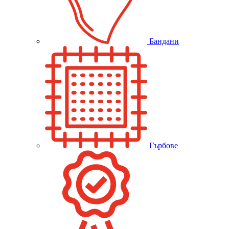
Бандани
Гърбове