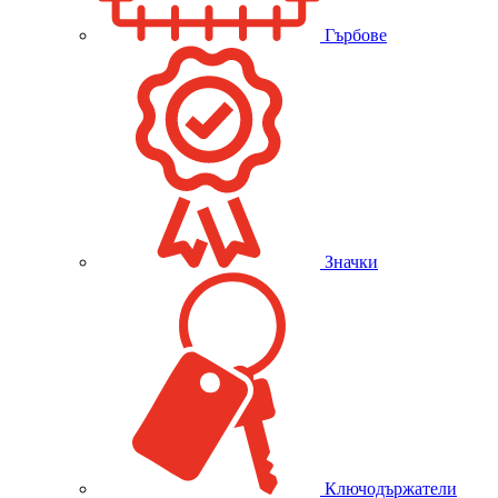
Гърбове
Значки
Ключодържатели