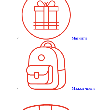
Магнити
Мъжки чанти