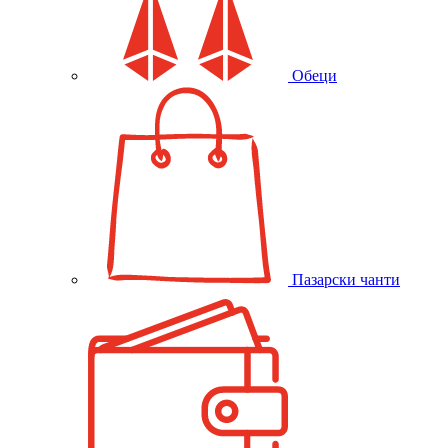
Обеци
Пазарски чанти