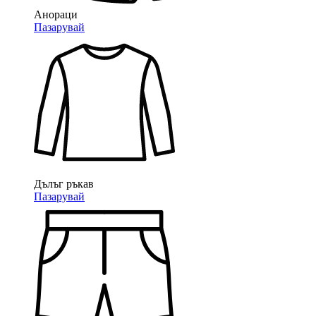
Анораци
Пазарувай
Дълъг ръкав
Пазарувай