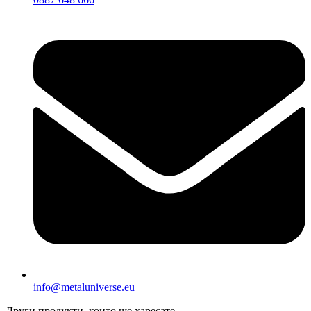
info@metaluniverse.eu
Други продукти, които ще харесате