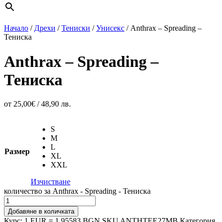
Начало
/
Дрехи
/
Тениски
/
Унисекс
/ Anthrax – Spreading –
Тениска
Anthrax – Spreading –
Тениска
от
25,00
€
/ 48,90 лв.
S
M
L
Размер
XL
XXL
Изчистване
количество за Anthrax - Spreading - Тениска
Добавяне в количката
Курс: 1 EUR = 1.95583 BGN
SKU
ANTHTEE27MB
Категория