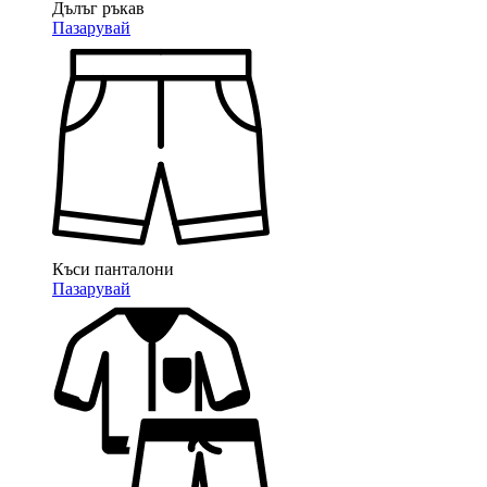
Дълъг ръкав
Пазарувай
Къси панталони
Пазарувай