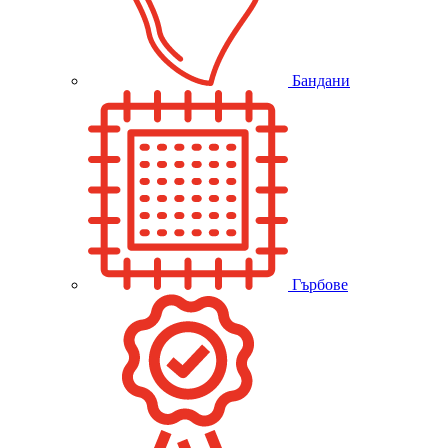
Бандани
Гърбове