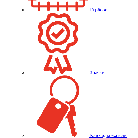
Гърбове
Значки
Ключодържатели