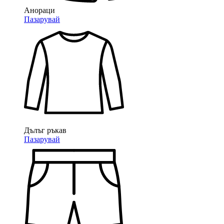
Анораци
Пазарувай
Дълъг ръкав
Пазарувай