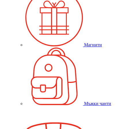
Магнити
Мъжки чанти