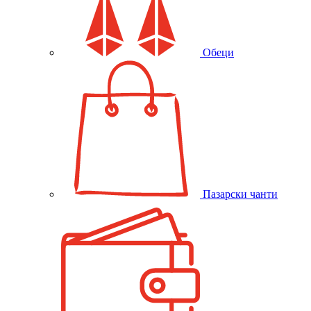
Обеци
Пазарски чанти