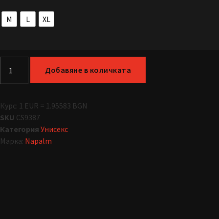
M
L
XL
Добавяне в количката
Курс: 1 EUR = 1.95583 BGN
SKU
CS9387
Категория
Унисекс
Марка:
Napalm