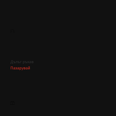
Дълъг ръкав
Пазарувай