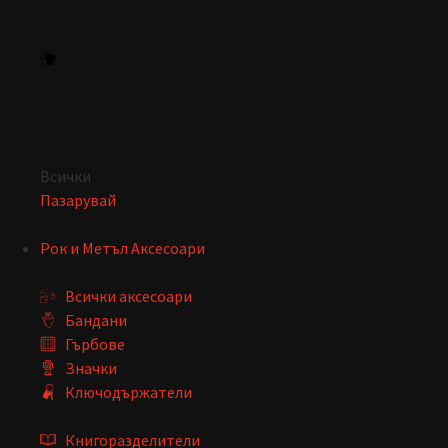
Всички
Пазарувай
Рок и Метъл Аксесоари
Всички аксесоари
Бандани
Гърбове
Значки
Ключодържатели
Книгоразделители