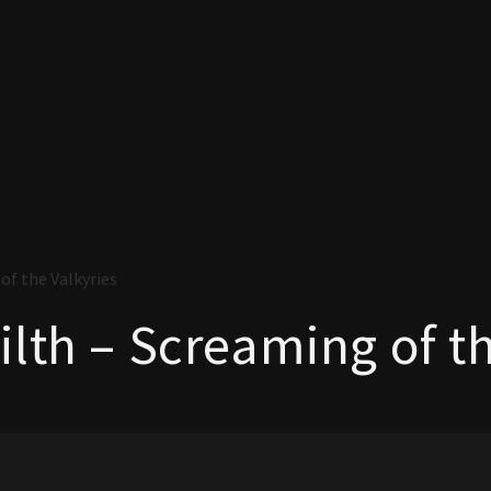
of the Valkyries
ilth – Screaming of t