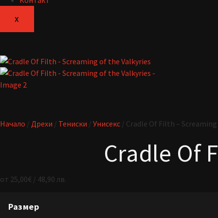
Контакт
X
Начало
/
Дрехи
/
Тениски
/
Унисекс
/ Cradle Of Filth – Screaming 
Cradle Of F
от
25,00
€
/ 48,90 лв.
Размер