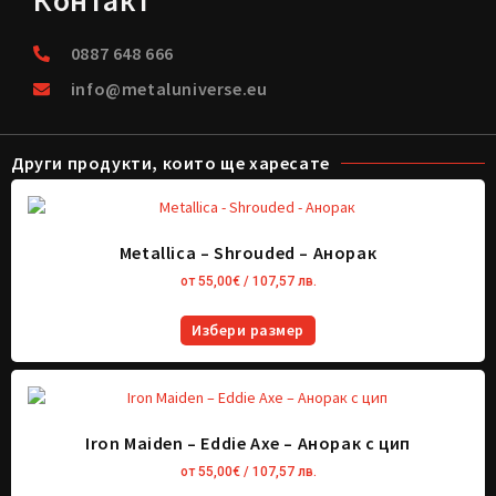
Контакт
0887 648 666
info@metaluniverse.eu
Други продукти, които ще харесате
Metallica – Shrouded – Анорак
от
55,00
€
/ 107,57 лв.
Избери размер
Iron Maiden – Eddie Axe – Анорак с цип
от
55,00
€
/ 107,57 лв.