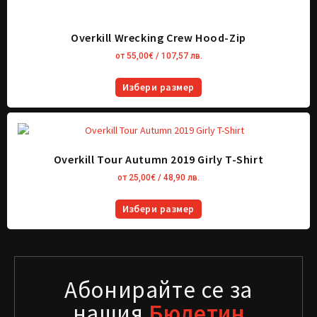
Overkill Wrecking Crew Hood-Zip
от
55,00
€
/ 107,57 лв.
Избери размер
Overkill Tour Autumn 2019 Girly T-Shirt
от
25,00
€
/ 48,90 лв.
Избери размер
Абонирайте се за
нашия
Бюлетин