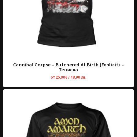
Cannibal Corpse – Butchered At Birth (Explicit) –
Тениска
от
25,00
€
/ 48,90 лв.