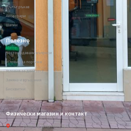
Дълъг ръкав
Аксесоари
Шапки
Полезно
Често задавани въпроси
Условия за поръчка
Условия за доставка
Замяна и връщания
Бисквитки
Поверителност
Физически магазин и контакт
ул. "Димитър Добрович" 6, гр. Сливен