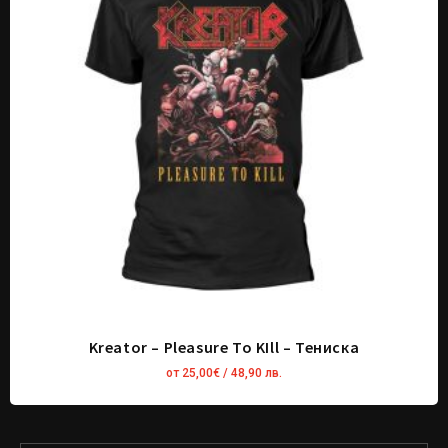
Kreator – Pleasure To KIll – Тениска
от
25,00
€
/ 48,90 лв.