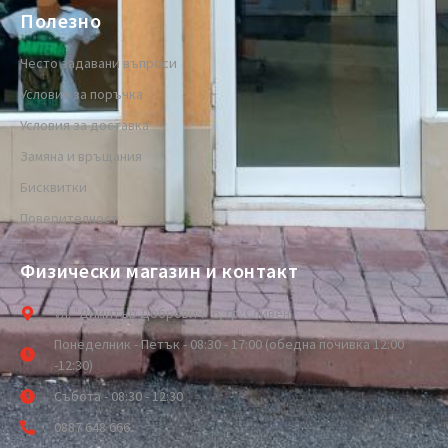
Полезно
Често задавани въпроси
Условия за поръчка
Условия за доставка
Замяна и връщания
Бисквитки
Поверителност
Физически магазин и контакт
ул. "Димитър Добрович" 6, гр. Сливен
Понеделник - Петък - 08:30 - 17:00 (обедна почивка 12:00
-12:30)
Събота - 08:30 - 12:30
0887 648 666