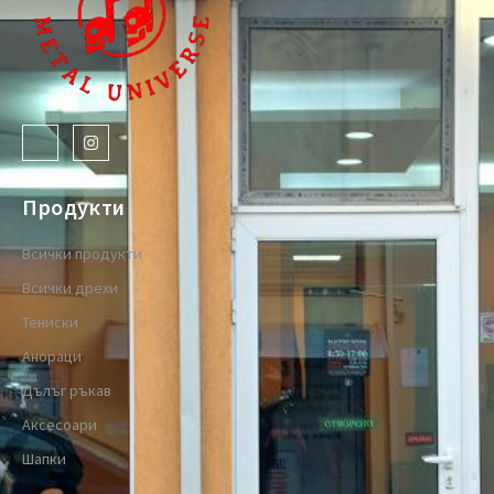
Продукти
Всички продукти
Всички дрехи
Тениски
Анораци
Дълъг ръкав
Аксесоари
Шапки