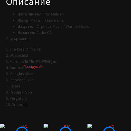
Описание
Изпълнител:
Iron Maiden
Жанр:
Метъл, Хеви метъл
Издател:
Orpheus Music / Warner Music
Носител:
Audio CD
Съдържание:
1. The Ides Of March
2. Wrathchild
Къси панталони
3. Murders In The Rue Morgue
Пазарувай
4. Another Life
5. Genghis Khan
6. Innocent Exile
7. Killers
8. Prodigal Son
9. Purgatory
10. Drifter