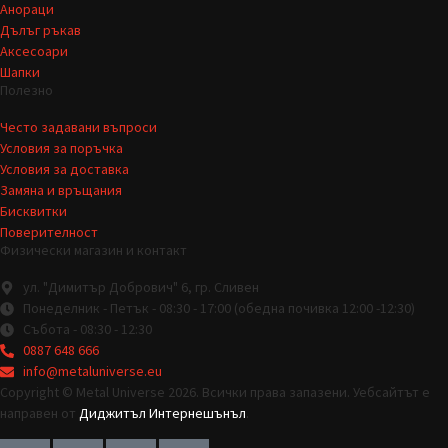
Анораци
Дълъг ръкав
Аксесоари
Шапки
Полезно
Често задавани въпроси
Условия за поръчка
Условия за доставка
Замяна и връщания
Бисквитки
Поверителност
Физически магазин и контакт
ул. "Димитър Добрович" 6, гр. Сливен
Понеделник - Петък - 08:30 - 17:00 (обедна почивка 12:00 -12:30)
Събота - 08:30 - 12:30
0887 648 666
info@metaluniverse.eu
Copyright © Metal Universe 2026. Всички права запазени. Уебсайтът е
направен от
Диджитъл Интернешънъл
.