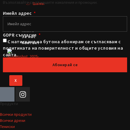
Възползвайте се от нашите намаления и промоции.
Шапки
Имейл адрес
Музика
Игри
Книги
GDPR съгласие
За нас
С натискане на бутона абонирам се съгласявам с
Контакт
политиката на поверителност и общите условия на
сайта.
Абонирай се
X
Продукти
Всички продукти
Всички дрехи
Тениски