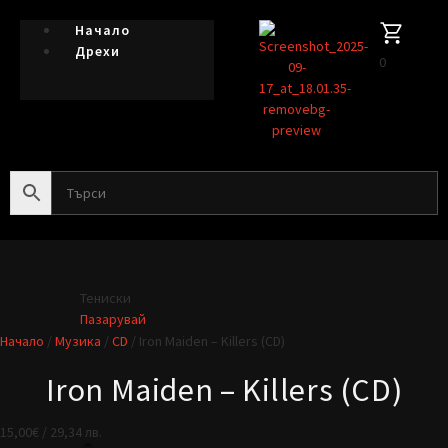
Начало
Дрехи
0
Тениски
Пазарувай
Начало
/
Музика
/
CD
/ Iron Maiden – Killers (CD)
Iron Maiden – Killers (CD)
15,00
€
/ 29,34 лв.