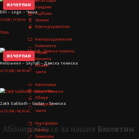
аксесоари
ИЗЧЕРПАН
Бандани
DIO – Logo – Чаша
Гърбове
Значки
10,00
€
/ 19,56 лв.
Ключодържатели
Още
Книгоразделители
Комплекти
перца
ИЗЧЕРПАН
Магнити
Helloween – Skyfall – Дамска тениска
Мъжки
от
25,00
€
/ 48,90 лв.
чанти
Накитници
Нашивки
Обеци
Zakk Sabbath – Guitar – Тениска
Пазарски
чанти
от
25,00
€
/ 48,90 лв.
Портфейли
Абонирайте се за нашия
Бюлетин
Раници
Химикали