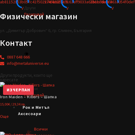
Други
Физически магазин
Пазарувай
ул. „Димитър Добрович“ 6, гр. Сливен, България
Контакт
0887 648 666
info@metaluniverse.eu
Други продукти, които ще
харесате
Всички
ИЗЧЕРПАН
Пазарувай
Iron Maiden – Killers – Шапка
15,00
€
/ 29,34 лв.
Рок и Метъл
Аксесоари
Още
Всички