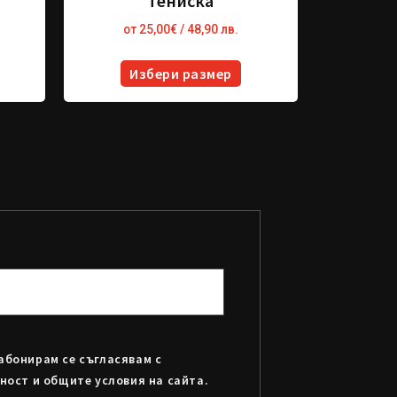
Тениска
от
25,00
€
/ 48,90 лв.
Избери размер
абонирам се съгласявам с
ност и общите условия на сайта.