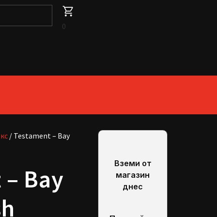
0
екс
/ Testament – Bay
Вземи от
 – Bay
магазин
днес
sh