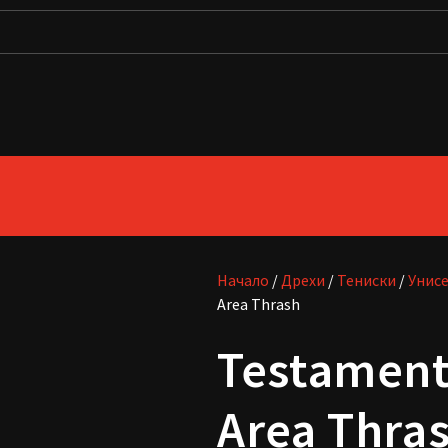
Начало
/
Дрехи
/
Тениски
/
Унис
Area Thrash
Testament
Area Thra