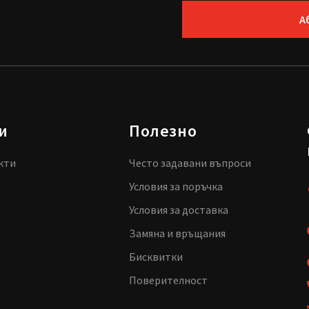
А
и
Полезно
кти
Често задавани въпроси
Условия за поръчка
Условия за доставка
Замяна и връщания
Бисквитки
Поверителност