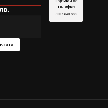
Поръчай по
телефон
 лв.
0887 648 666
ичката