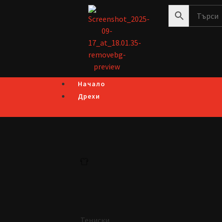
Начало
Дрехи
Тениски