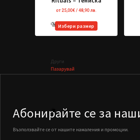
Rituals – Тениска
от
25,00
€
/ 48,90 лв.
Избери размер
Други
Пазарувай
Абонирайте се за на
Възползвайте се от нашите намаления и промоции.