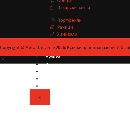
Обеци
Пазарски чанти
Портфейли
Раници
Химикали
Шапки
Copyright © Metal Universe 2026. Всички права запазени. Уебс
Музика
Игри
Книги
За нас
Контакт
X