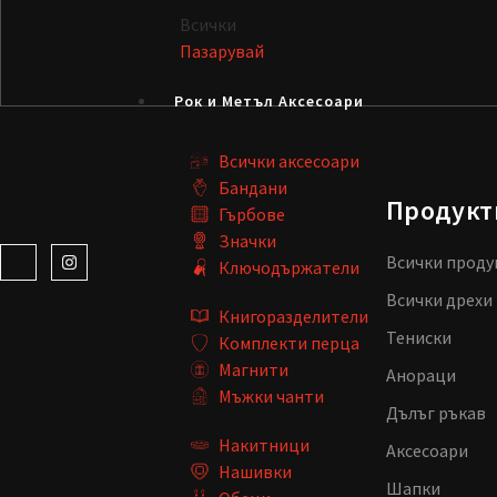
Всички
Пазарувай
Рок и Метъл Аксесоари
Всички аксесоари
Бандани
Продукт
Гърбове
Значки
Всички проду
Ключодържатели
Всички дрехи
Книгоразделители
Тениски
Комплекти перца
Магнити
Анораци
Мъжки чанти
Дълъг ръкав
Накитници
Аксесоари
Нашивки
Шапки