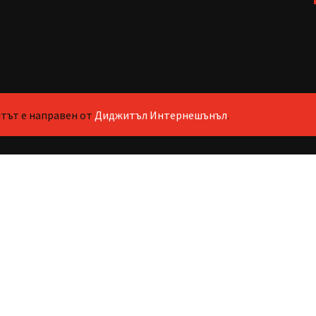
айтът е направен от
Диджитъл Интернешънъл
.