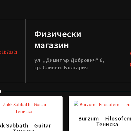
Физически
магазин
ул. „Димитър Добрович“ 6,
гр. Сливен, България
е
Burzum – Filosofem
Тениска
kk Sabbath – Guitar –