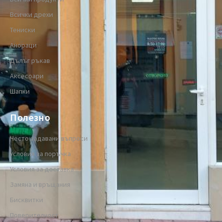
Всички дрехи
Тениски
Анораци
Дълъг ръкав
Аксесоари
Шапки
Полезно
Често задавани въпроси
Условия за поръчка
Условия за доставка
Замяна и връщания
Бисквитки
Поверителност