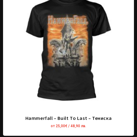
Hammerfall – Built To Last – Тениска
от
25,00
€
/ 48,90 лв.