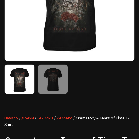
Начало
/
Дрехи
/
Тениски
/
Унисекс
/ Crematory – Tears of Time T-
Shirt