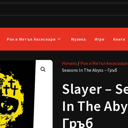
Рок и Метъл Аксесоари
Музика
Игри
Книги
Начало
/
Рок и Метъл Аксесоари
Seasons In The Abyss – Гръб
Slayer – S
In The Aby
Гръб