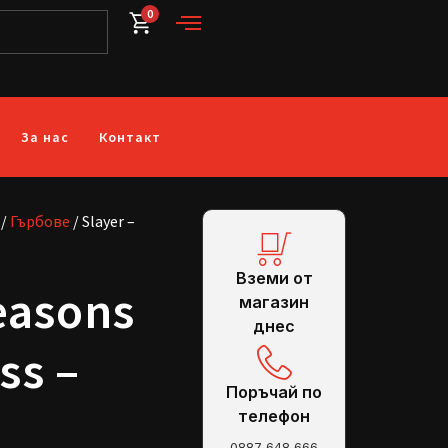
0
За нас
Контакт
/
Гърбове
/ Slayer –
Вземи от
easons
магазин
днес
ss –
Поръчай по
телефон
0887 648 666