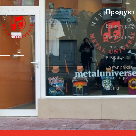
Продукт
Всички проду
Всички дрехи
Тениски
Анораци
Дълъг ръкав
Аксесоари
Шапки