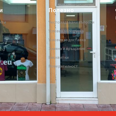
и
Полезно
кти
Често задавани въпроси
Условия за поръчка
Условия за доставка
Замяна и връщания
Бисквитки
Поверителност