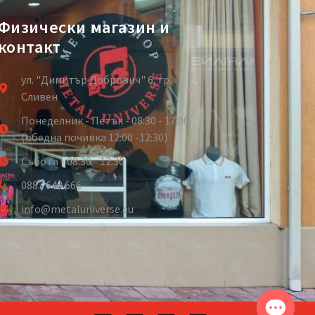
Физически магазин и
контакт
ул. "Димитър Добрович" 6, гр.
Сливен
Понеделник - Петък - 08:30 - 17:00
(обедна почивка 12:00 -12:30)
Събота - 08:30 - 12:30
0887 648 666
info@metaluniverse.eu