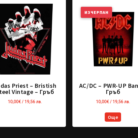
ИЗЧЕРПАН
das Priest – Bristish
AC/DC – PWR-UP Ban
teel Vintage – Гръб
Гръб
10,00
€
/ 19,56 лв.
10,00
€
/ 19,56 лв.
Още