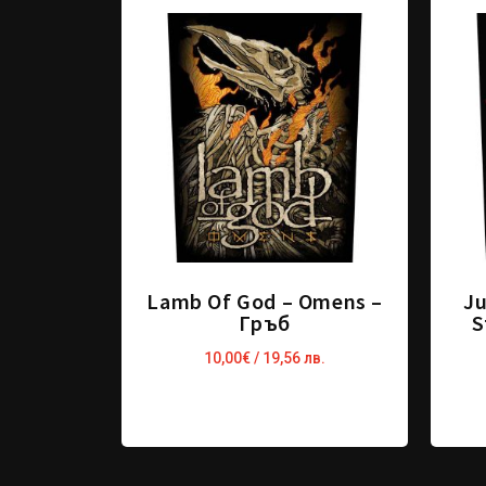
Lamb Of God – Omens –
Ju
Гръб
S
10,00
€
/ 19,56 лв.