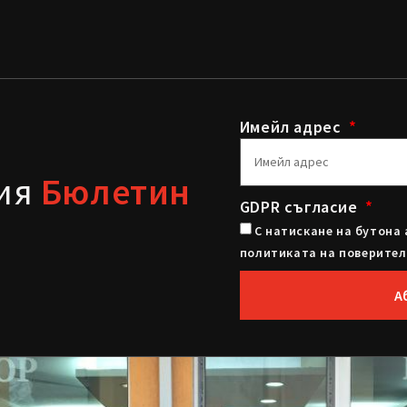
Имейл адрес
шия
Бюлетин
GDPR съгласие
С натискане на бутона 
политиката на поверител
А