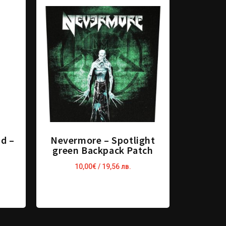
d –
Nevermore – Spotlight
green Backpack Patch
10,00
€
/ 19,56 лв.