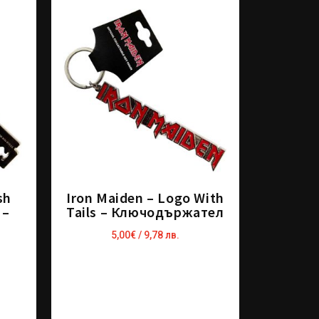
sh
Iron Maiden – Logo With
 –
Tails – Ключодържател
5,00
€
/ 9,78 лв.