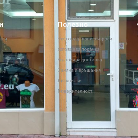
и
Полезно
кти
Често задавани въпроси
Условия за поръчка
Условия за доставка
Замяна и връщания
Бисквитки
Поверителност