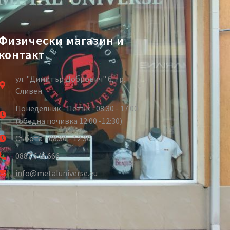
Физически магазин и
контакт
ул. "Димитър Добрович" 6, гр.
Сливен
Понеделник - Петък - 08:30 - 17:00
(обедна почивка 12:00 -12:30)
Събота - 08:30 - 12:30
0887 648 666
info@metaluniverse.eu