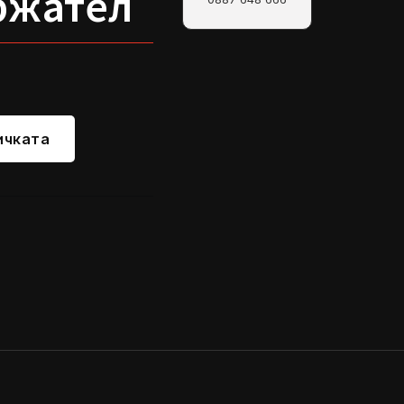
ржател
ичката