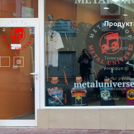
Продукт
Всички проду
Всички дрехи
Тениски
Анораци
Дълъг ръкав
Аксесоари
Шапки