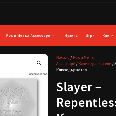
Рок и Метъл Аксесоари
Музика
Игри
Книги
Начало
/
Рок и Метъл
Аксесоари
/
Ключодържатели
/ 
Ключодържател
Slayer –
Repentles