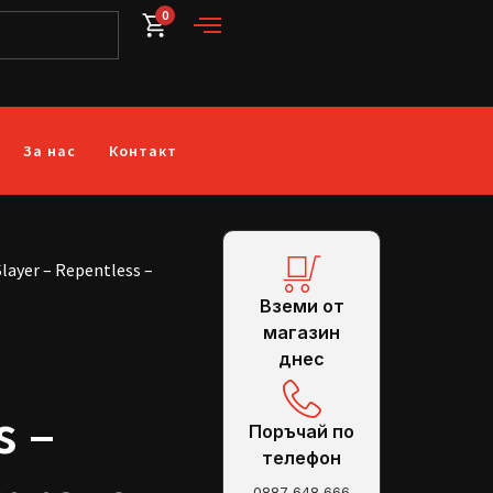
0
За нас
Контакт
Slayer – Repentless –
Вземи от
магазин
днес
s –
Поръчай по
телефон
0887 648 666