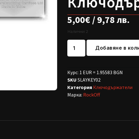
Ключодъ
5,00
€
/ 9,78 лв.
Налични 2
Добавяне в кол
Курс: 1 EUR = 1.95583 BGN
SKU
SLAYKEY02
Категория
Ключодържатели
Марка:
RockOff