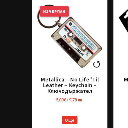
ИЗЧЕРПАН
Metallica – No Life ‘Til
M
Leather – Keychain –
Ключодържател
5,00
€
/ 9,78 лв.
Още