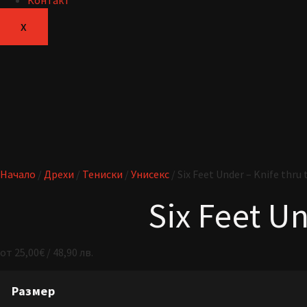
Контакт
X
Начало
/
Дрехи
/
Тениски
/
Унисекс
/ Six Feet Under – Knife thru 
Six Feet Un
от
25,00
€
/ 48,90 лв.
Размер