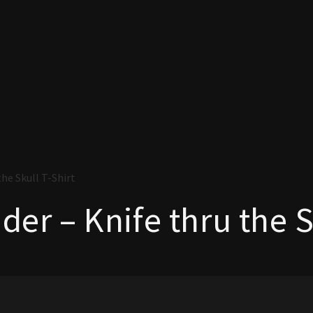
the Skull T-Shirt
der – Knife thru the S