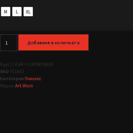
M
L
XL
Добавяне в количката
Курс: 1 EUR = 1.95583 BGN
SKU
711913
Категория
Унисекс
Марка:
Art Worx