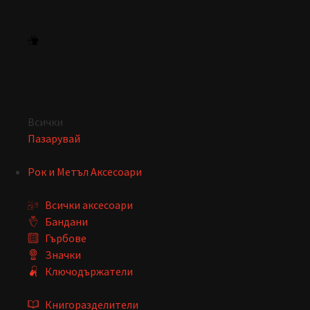
Всички
Пазарувай
Рок и Метъл Аксесоари
Всички аксесоари
Бандани
Гърбове
Значки
Ключодържатели
Книгоразделители