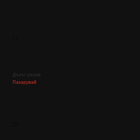
Дълъг ръкав
Пазарувай