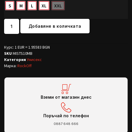
S
M
L
XL
XXL
Добавяне в количката
Курс: 1 EUR = 1.95583 BGN
SKU
MISTS10MB
Категория
Унисекс
Марка:
RockOff
Вземи от магазин днес
Поръчай по телефон
0887 648 666