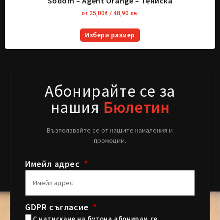
Sodom – Agent Orange – Тениска
от
25,00
€
/ 48,90 лв.
Избери размер
Абонирайте се за
нашия
Бюлетин
Възползвайте се от нашите намаления и
промоции.
Имейл адрес
GDPR съгласие
С натискане на бутона абонирам се