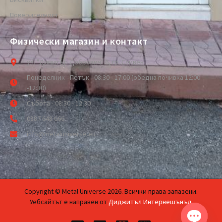
Поверителност
Физически магазин и контакт
ул. "Димитър Добрович" 6, гр. Сливен
Понеделник - Петък - 08:30 - 17:00 (обедна почивка 12:00
-12:30)
Събота - 08:30 - 12:30
0887 648 666
info@metaluniverse.eu
Copyright © Metal Universe 2026. Всички права запазени.
Уебсайтът е направен от
Диджитъл Интернешънъл
.