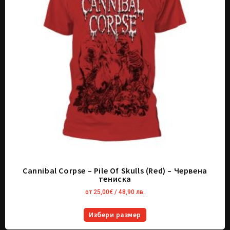
Cannibal Corpse – Pile Of Skulls (Red) – Червена
тениска
от
25,00
€
/ 48,90 лв.
Избери размер