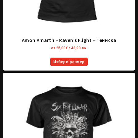
Amon Amarth – Raven’s Flight – Тениска
от
25,00
€
/ 48,90 лв.
Избери размер