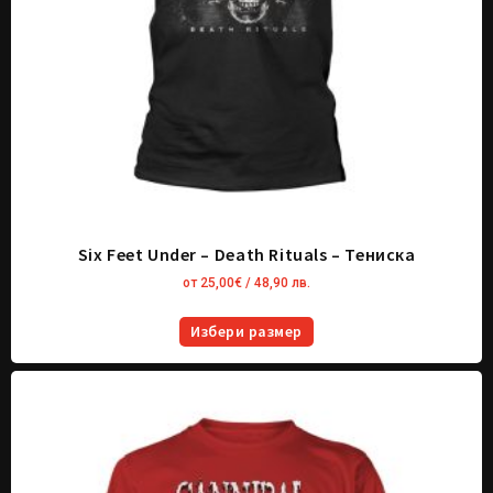
Six Feet Under – Death Rituals – Тениска
от
25,00
€
/ 48,90 лв.
Избери размер