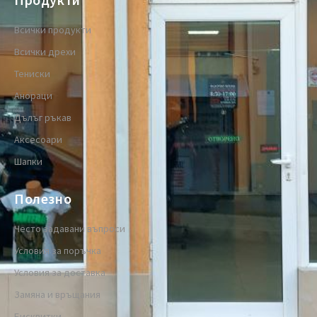
Всички продукти
Всички дрехи
Тениски
Анораци
Дълъг ръкав
Аксесоари
Шапки
Полезно
Често задавани въпроси
Условия за поръчка
Условия за доставка
Замяна и връщания
Бисквитки