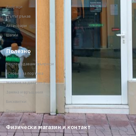
Анораци
Дълъг ръкав
Аксесоари
Шапки
Полезно
Често задавани въпроси
Условия за поръчка
Условия за доставка
Замяна и връщания
Бисквитки
Поверителност
Физически магазин и контакт