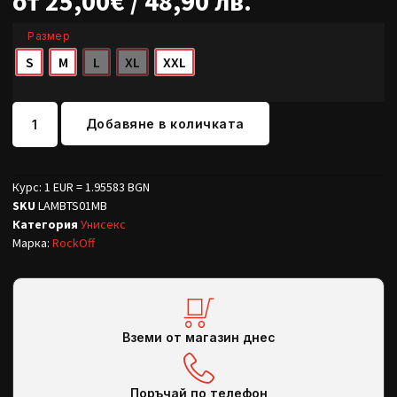
от
25,00
€
/ 48,90 лв.
Размер
S
M
L
XL
XXL
Добавяне в количката
Курс: 1 EUR = 1.95583 BGN
SKU
LAMBTS01MB
Категория
Унисекс
Марка:
RockOff
Вземи от магазин днес
Поръчай по телефон