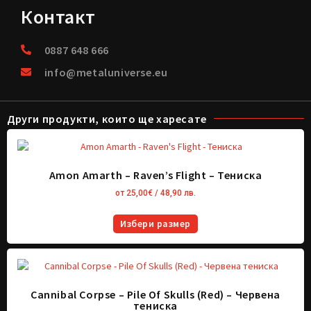
Контакт
0887 648 666
info@metaluniverse.eu
Други продукти, които ще харесате
Amon Amarth – Raven’s Flight – Тениска
от
25,00
€
/ 48,90 лв.
Избери размер
Cannibal Corpse – Pile Of Skulls (Red) – Червена
тениска