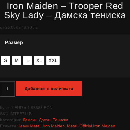
Iron Maiden – Trooper Red
Sky Lady – Дамска тениска
от
25,00
€
/ 48,90 лв.
Размер
S
M
L
XL
XXL
Добавяне в количката
Курс: 1 EUR = 1.95583 BGN
SKU
IMTEE71LB
Категории
Дамски
,
Дрехи
,
Тениски
Етикети
Heavy Metal
,
Iron Maiden
,
Metal
,
Official Iron Maiden