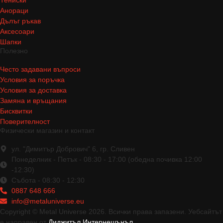
Анораци
Дълъг ръкав
Аксесоари
Шапки
Полезно
Често задавани въпроси
Условия за поръчка
Условия за доставка
Замяна и връщания
Бисквитки
Поверителност
Физически магазин и контакт
ул. "Димитър Добрович" 6, гр. Сливен
Понеделник - Петък - 08:30 - 17:00 (обедна почивка 12:00
-12:30)
Събота - 08:30 - 12:30
0887 648 666
info@metaluniverse.eu
Copyright © Metal Universe 2026. Всички права запазени. Уебсайтът
е направен от
Диджитъл Интернешънъл
.