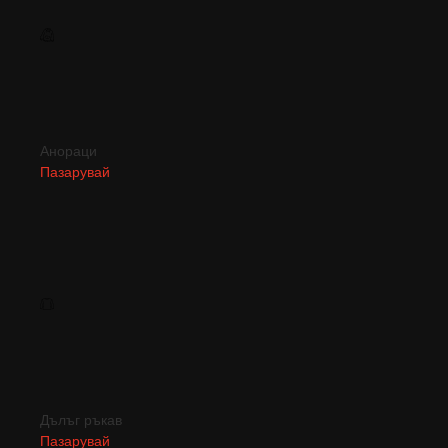
Анораци
Пазарувай
Дълъг ръкав
Пазарувай