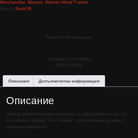
Merchandise
,
Women
,
Women Metal T-shirts
Марка:
RockOff
Вземи от магазин днес
Поръчай по телефон
0887 648 666
Описание
Допълнителна информация
Описание
Дамска висококачествена тениска от официалния мърч на
Iron Maiden. Модел ‘The Trooper’ с впечатляващ дизайн и
прецизна изработка.