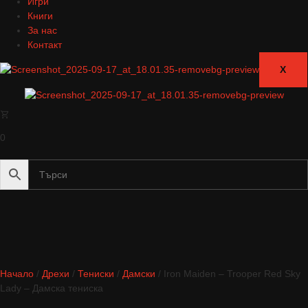
Игри
Книги
За нас
Контакт
X
0
Начало
/
Дрехи
/
Тениски
/
Дамски
/ Iron Maiden – Trooper Red Sky
Lady – Дамска тениска