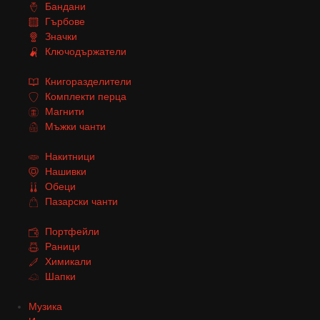
Бандани
Гърбове
Значки
Ключодържатели
Книгоразделители
Комплекти перца
Магнити
Мъжки чанти
Накитници
Нашивки
Обеци
Пазарски чанти
Портфейли
Раници
Химикали
Шапки
Музика