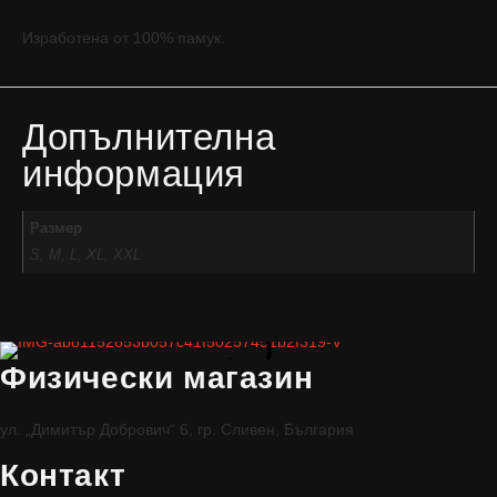
Изработена от 100% памук.
Допълнителна
информация
Размер
S, M, L, XL, XXL
Физически магазин
ул. „Димитър Добрович“ 6, гр. Сливен, България
Контакт