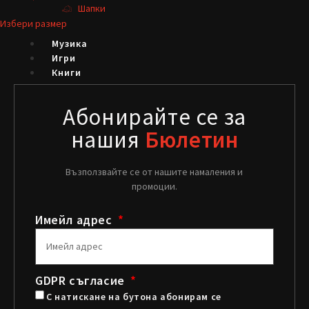
Шапки
Избери размер
Музика
Игри
Книги
За нас
Контакт
Абонирайте се за
нашия
Бюлетин
Възползвайте се от нашите намаления и
промоции.
X
Имейл адрес
GDPR съгласие
С натискане на бутона абонирам се