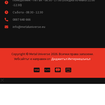
-12:30)
Събота - 08:30 - 12:30
0887 648 666
info@metaluniverse.eu
Copyright © Metal Universe 2026. Всички права запазени.
Уебсайтът е направен от
Диджитъл Интернешънъл
.