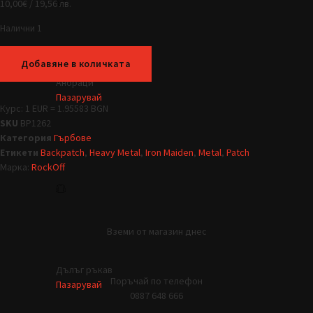
10,00
€
/ 19,56 лв.
Налични 1
Добавяне в количката
Анораци
Пазарувай
Курс: 1 EUR = 1.95583 BGN
SKU
BP1262
Категория
Гърбове
Етикети
Backpatch
,
Heavy Metal
,
Iron Maiden
,
Metal
,
Patch
Марка:
RockOff
Вземи от магазин днес
Дълъг ръкав
Поръчай по телефон
Пазарувай
0887 648 666