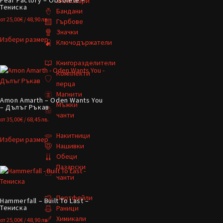
аксесоари
Тениска
Бандани
от
25,00
€
/ 48,90 лв.
Гърбове
Значки
Избери размер
Ключодържатели
Книгоразделители
Комплекти
перца
Магнити
Amon Amarth – Oden Wants You
Мъжки
– Дълъг Ръкав
чанти
от
35,00
€
/ 68,45 лв.
Накитници
Избери размер
Нашивки
Обеци
Пазарски
чанти
Портфейли
Hammerfall – Built To Last –
Тениска
Раници
Химикали
от
25,00
€
/ 48,90 лв.