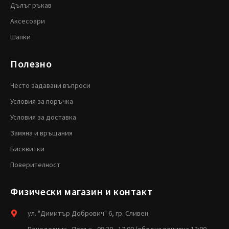
Дълъг ръкав
Аксесоари
Шапки
Полезно
Често задавани въпроси
Условия за поръчка
Условия за доставка
Замяна и връщания
Бисквитки
Поверителност
Физически магазин и контакт
ул. "Димитър Добрович" 6, гр. Сливен
Понеделник - Петък - 08:30 - 17:00 (обедна почивка 12:00