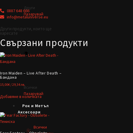
Други
0887 648 666
Пазарувай
info@metaluniverse.eu
Други продукти, които ще
харесате
Свързани продукти
Iron Maiden – Live After Death –
Бандана
15,00
€
/ 29,34 лв.
Всички
Пазарувай
Добавяне в количката
Рок и Метъл
Аксесоари
Всички
Fear Factory – Obsolete –