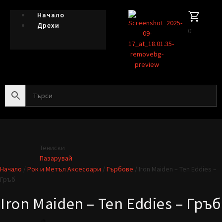
Начало
Дрехи
0
Тениски
Пазарувай
Начало
/
Рок и Метъл Аксесоари
/
Гърбове
/ Iron Maiden – Ten Eddies –
Гръб
Iron Maiden – Ten Eddies – Гръб