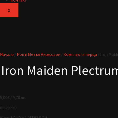
Контакт
X
Начало
/
Рок и Метъл Аксесоари
/
Комплекти перца
/ Iron Maid
Iron Maiden Plectru
5,00
€
/ 9,78 лв.
Изчерпан
Курс: 1 EUR = 1.95583 BGN