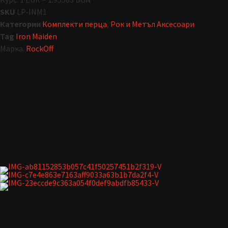
SKU
LP-INM1
Категории
Комплекти перца
,
Рок и Метъл Аксесоари
Tag
Iron Maiden
Марка:
RockOff