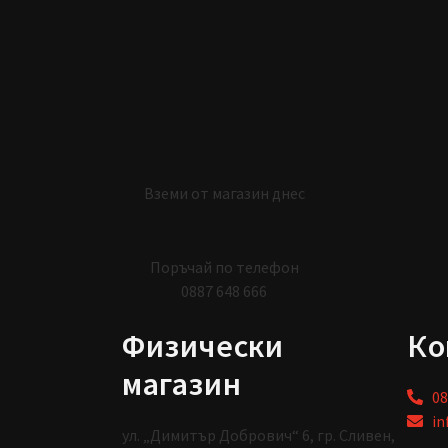
Вземи от магазин днес
Поръчай по телефон
0887 648 666
Физически
Ко
магазин
08
in
ул. „Димитър Добрович“ 6, гр. Сливен,