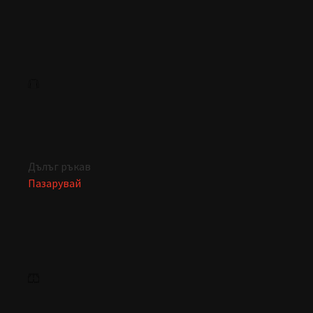
Дълъг ръкав
Пазарувай