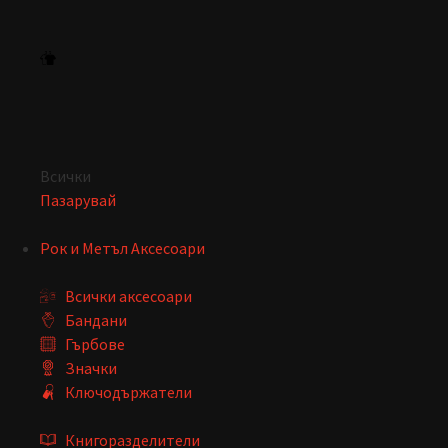
Всички
Пазарувай
Рок и Метъл Аксесоари
Всички аксесоари
Бандани
Гърбове
Значки
Ключодържатели
Книгоразделители