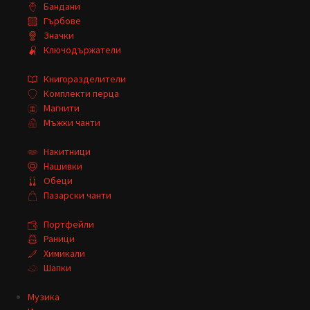
Бандани
Гърбове
Значки
Ключодържатели
Книгоразделители
Комплекти перца
Магнити
Мъжки чанти
Накитници
Нашивки
Обеци
Пазарски чанти
Портфейли
Раници
Химикали
Шапки
Музика