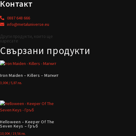
Контакт
0887 648 666
info@metaluniverse.eu
Други продукти, които ще
харесате
Свързани продукти
Iron Maiden – Killers – Магнит
3,00
€
/ 5,87 лв.
Helloween – Keeper Of The
Seven Keys – Гръб
10,00
€
/ 19,56 лв.