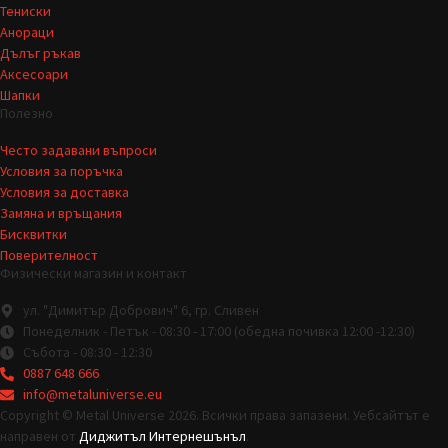
Тениски
Анораци
Дълъг ръкав
Аксесоари
Шапки
Полезно
Често задавани въпроси
Условия за поръчка
Условия за доставка
Замяна и връщания
Бисквитки
Поверителност
Физически магазин и контакт
ул. "Димитър Добрович" 6, гр. Сливен
Понеделник - Петък - 08:30 - 17:00 (обедна почивка 12:00 -12:30)
Събота - 08:30 - 12:30
0887 648 666
info@metaluniverse.eu
Copyright © Metal Universe 2026. Всички права запазени. Уебсайтът е
направен от
Диджитъл Интернешънъл
.