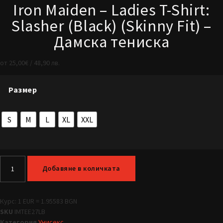
Iron Maiden – Ladies T-Shirt:
Slasher (Black) (Skinny Fit) –
Дамска тениска
от
25,00
€
/ 48,90 лв.
Размер
S
M
L
XL
XXL
Добавяне в количката
Курс: 1 EUR = 1.95583 BGN
SKU
IMTEE27LB
Категория
Унисекс