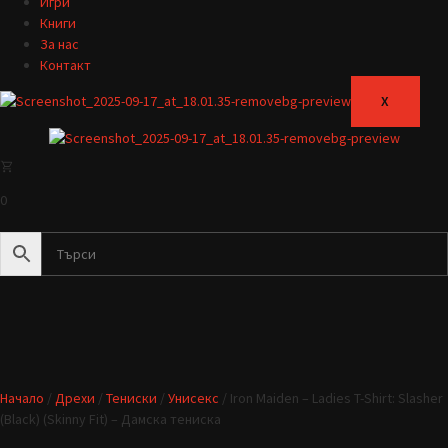
Игри
Книги
За нас
Контакт
X
0
Начало
/
Дрехи
/
Тениски
/
Унисекс
/ Iron Maiden – Ladies T-Shirt: Slasher
(Black) (Skinny Fit) – Дамска тениска