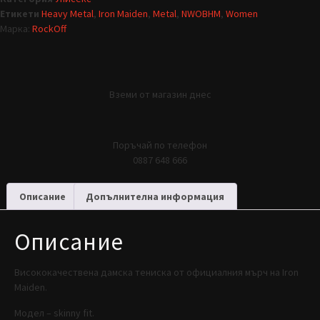
Етикети
Heavy Metal
,
Iron Maiden
,
Metal
,
NWOBHM
,
Women
Марка:
RockOff
Вземи от магазин днес
Поръчай по телефон
0887 648 666
Описание
Допълнителна информация
Описание
Висококачествена дамска тениска от официалния мърч на Iron
Maiden.
Модел – skinny fit.