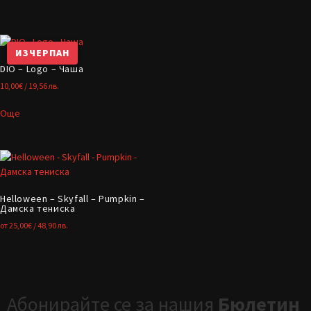
ИЗЧЕРПАН
DIO – Logo – Чаша
10,00
€
/ 19,56 лв.
Още
Helloween – Skyfall – Pumpkin –
Дамска тениска
от
25,00
€
/ 48,90 лв.
Абонирайте се за нашия
Бюлетин