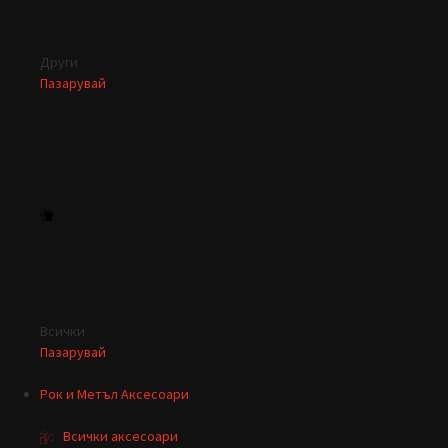
Други
Пазарувай
Всички
Пазарувай
Рок и Метъл Аксесоари
Всички аксесоари