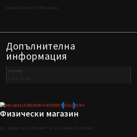
Изработена от 100% памук.
Допълнителна
информация
Размер
S, M, L, XL, XXL
Физически магазин
ул. „Димитър Добрович“ 6, гр. Сливен, България