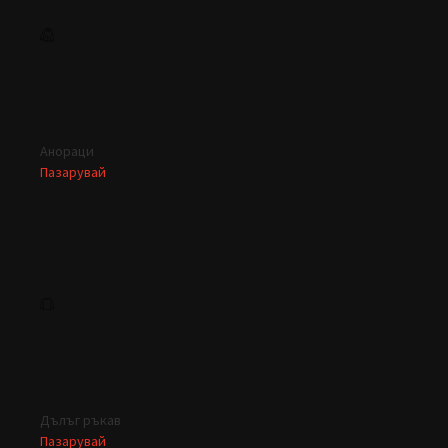
Анораци
Пазарувай
Дълъг ръкав
Пазарувай