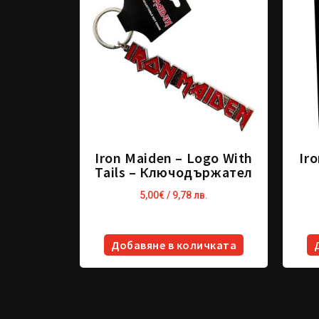
Iron Maiden – Logo With
Ir
Tails – Ключодържател
5,00
€
/ 9,78 лв.
Добавяне в количката