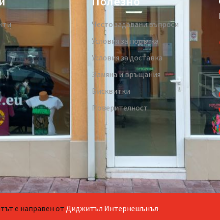
и
Полезно
кти
Често задавани въпроси
Условия за поръчка
Условия за доставка
Замяна и връщания
Бисквитки
Поверителност
айтът е направен от
Диджитъл Интернешънъл
.