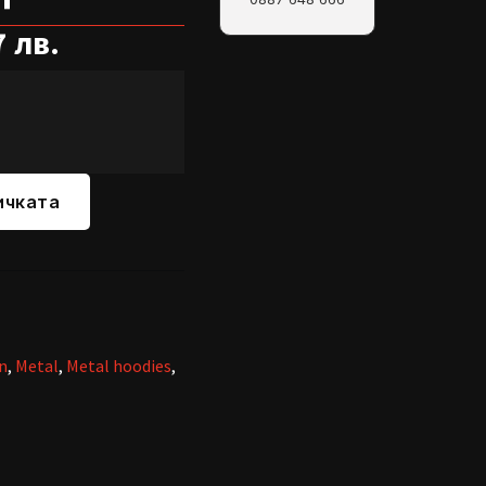
7 лв.
ичката
n
,
Metal
,
Metal hoodies
,