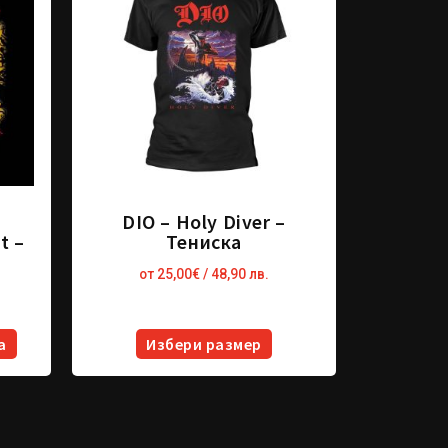
e
DIO – Holy Diver –
t –
Тениска
от
25,00
€
/ 48,90 лв.
а
Избери размер