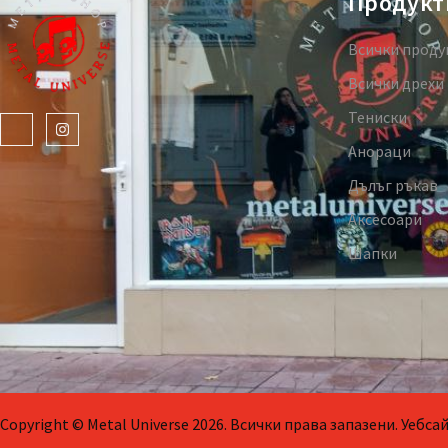
Продукт
Всички проду
Всички дрехи
Тениски
Анораци
Дълъг ръкав
Аксесоари
Шапки
Copyright © Metal Universe 2026. Всички права запазени. Уебс