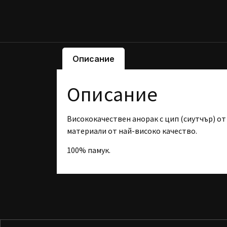
Описание
Описание
Висококачествен анорак с цип (сиутчър) о
материали от най-високо качество.
100% памук.