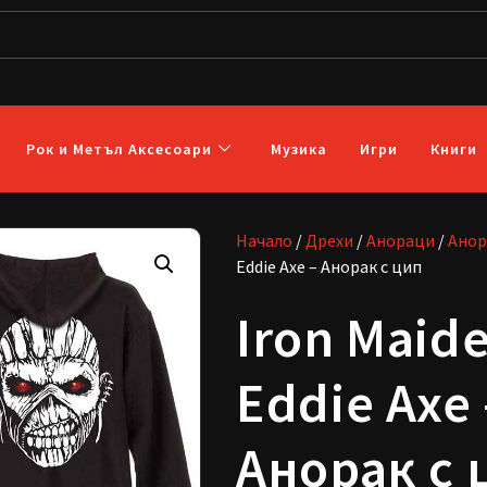
Рок и Метъл Аксесоари
Музика
Игри
Книги
Начало
/
Дрехи
/
Анораци
/
Анор
Eddie Axe – Анорак с цип
Iron Maide
Eddie Axe 
Анорак с 