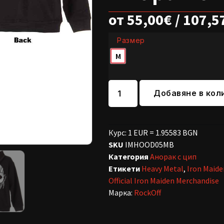
от
55,00
€
/ 107,5
Размер
M
Добавяне в кол
Курс: 1 EUR = 1.95583 BGN
SKU
IMHOOD05MB
Категория
Анорак с цип
Етикети
Heavy Metal
,
Iron Maide
Official Iron Maiden Merchandise
Марка:
RockOff