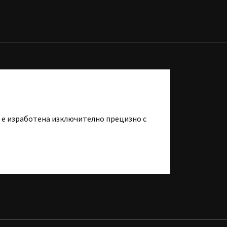
та е изработена изключително прецизно с