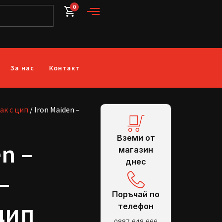
0
За нас
Контакт
ак с цип
/ Iron Maiden –
Вземи от
n –
магазин
днес
–
Поръчай по
цип
телефон
0887 648 666