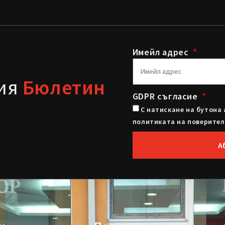
Имейл адрес
шия
Бюлетин
GDPR съгласие
С натискане на бутона 
политиката на поверител
А