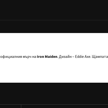
т официалния мърч на
Iron Maiden
. Дизайн – Eddie Axe. Щампа