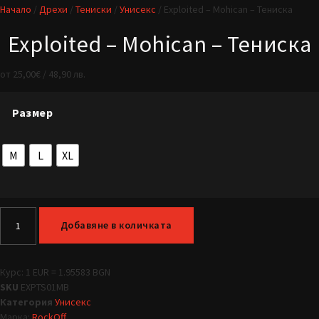
Начало
/
Дрехи
/
Тениски
/
Унисекс
/ Exploited – Mohican – Тениска
Exploited – Mohican – Тениска
от
25,00
€
/ 48,90 лв.
Размер
M
L
XL
Добавяне в количката
Курс: 1 EUR = 1.95583 BGN
SKU
EXPTS01MB
Категория
Унисекс
Марка:
RockOff