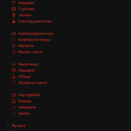
Бандани
Гърбове
Значки
Ключодържатели
Книгоразделители
Комплекти перца
Магнити
Мъжки чанти
Накитници
Нашивки
Обеци
Пазарски чанти
Портфейли
Раници
Химикали
Шапки
Музика