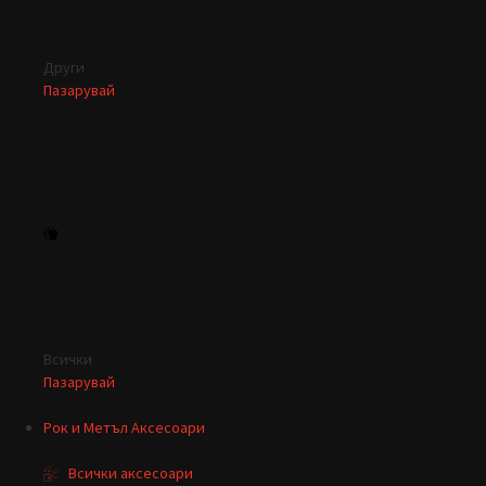
Други
Пазарувай
Всички
Пазарувай
Рок и Метъл Аксесоари
Всички аксесоари