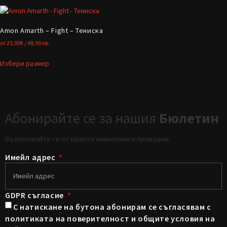
Amon Amarth – Fight – Тениска
от
25,00
€
/ 48,90 лв.
Избери размер
Абонирайте се за нашия
Бюлетин
Възползвайте се от нашите намаления и промоции.
Имейл адрес
GDPR съгласие
С натискане на бутона абонирам се съгласявам с
политиката на поверителност и общите условия на