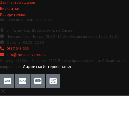
Замяна и връщания
Бисквитки
Поверителност
Физически магазин и контакт
ул. "Димитър Добрович" 6, гр. Сливен
Понеделник - Петък - 08:30 - 17:00 (обедна почивка 12:00 -12:30)
Събота - 08:30 - 12:30
0887 648 666
info@metaluniverse.eu
Copyright © Metal Universe 2026. Всички права запазени. Уебсайтът е
направен от
Диджитъл Интернешънъл
.