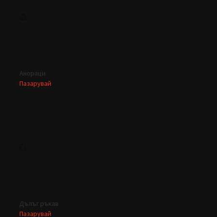
Анораци
Пазарувай
Дълъг ръкав
Пазарувай