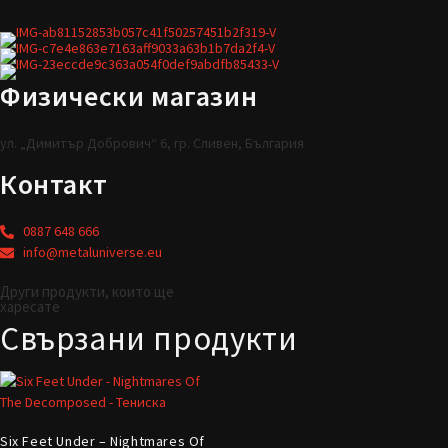
Физически магазин
ул. „Димитър Добрович“ 6, гр. Сливен, България
Контакт
0887 648 666
info@metaluniverse.eu
Други продукти, които ще
харесате
Свързани продукти
Six Feet Under – Nightmares Of