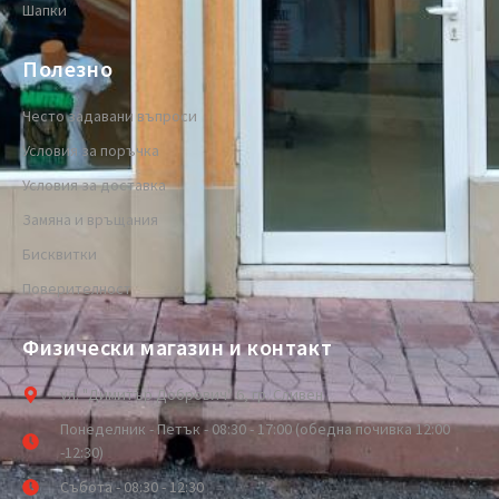
Шапки
Полезно
Често задавани въпроси
Условия за поръчка
Условия за доставка
Замяна и връщания
Бисквитки
Поверителност
Физически магазин и контакт
ул. "Димитър Добрович" 6, гр. Сливен
Понеделник - Петък - 08:30 - 17:00 (обедна почивка 12:00
-12:30)
Събота - 08:30 - 12:30