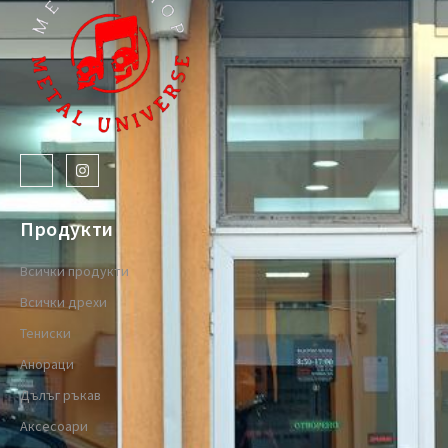
Продукти
Всички продукти
Всички дрехи
Тениски
Анораци
Дълъг ръкав
Аксесоари