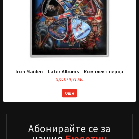
Iron Maiden – Later Albums – Комплект перца
5,00
€
/ 9,78 лв.
Още
Абонирайте се за
нашия
Бюлетин