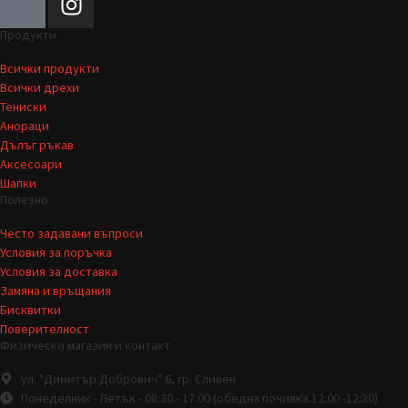
Продукти
Всички продукти
Всички дрехи
Тениски
Анораци
Дълъг ръкав
Аксесоари
Шапки
Полезно
Често задавани въпроси
Условия за поръчка
Условия за доставка
Замяна и връщания
Бисквитки
Поверителност
Физически магазин и контакт
ул. "Димитър Добрович" 6, гр. Сливен
Понеделник - Петък - 08:30 - 17:00 (обедна почивка 12:00 -12:30)