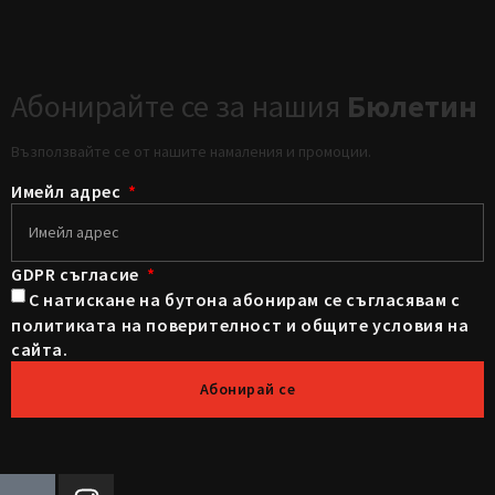
Абонирайте се за нашия
Бюлетин
Възползвайте се от нашите намаления и промоции.
Имейл адрес
GDPR съгласие
С натискане на бутона абонирам се съгласявам с
политиката на поверителност и общите условия на
сайта.
Абонирай се