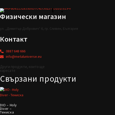
Физически магазин
ул. „Димитър Добрович“ 6, гр. Сливен, България
Контакт
0887 648 666
info@metaluniverse.eu
Други продукти, които ще
харесате
Свързани продукти
DIO – Holy
Diver –
Тениска