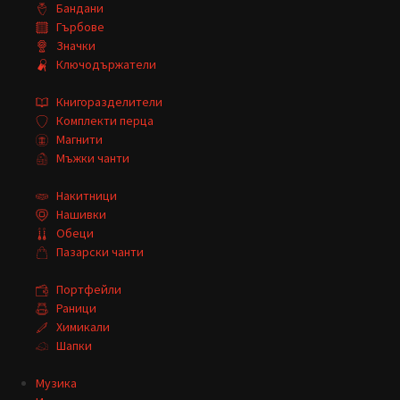
Бандани
Гърбове
Значки
Ключодържатели
Книгоразделители
Комплекти перца
Магнити
Мъжки чанти
Накитници
Нашивки
Обеци
Пазарски чанти
Портфейли
Раници
Химикали
Шапки
Музика