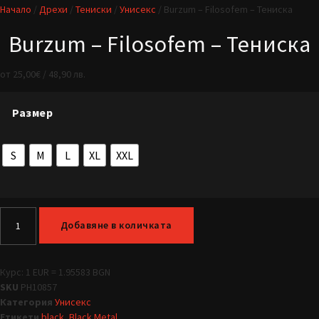
Начало
/
Дрехи
/
Тениски
/
Унисекс
/ Burzum – Filosofem – Тениска
Burzum – Filosofem – Тениска
от
25,00
€
/ 48,90 лв.
Размер
S
M
L
XL
XXL
Добавяне в количката
Курс: 1 EUR = 1.95583 BGN
SKU
PH10857
Категория
Унисекс
Етикети
black
,
Black Metal