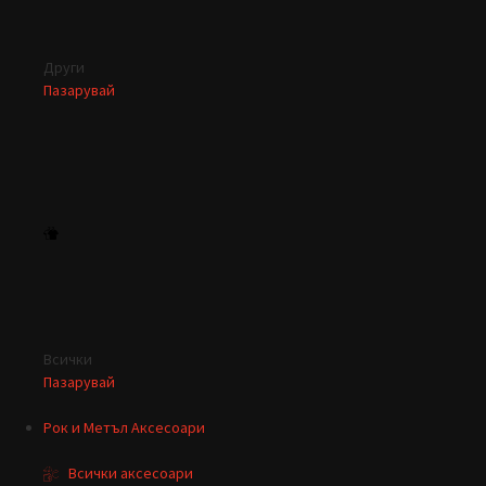
Други
Пазарувай
Всички
Пазарувай
Рок и Метъл Аксесоари
Всички аксесоари