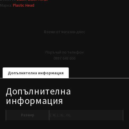
Марка:
Plastic Head
Вземи от магазин днес
Поръчай по телефон
0887 648 666
Допълнителна информация
Допълнителна
информация
Размер
S, M, L, XL, XXL