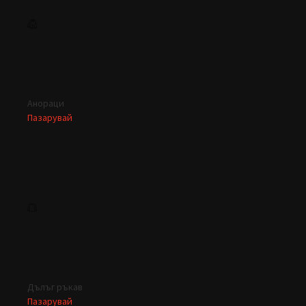
Анораци
Пазарувай
Дълъг ръкав
Пазарувай