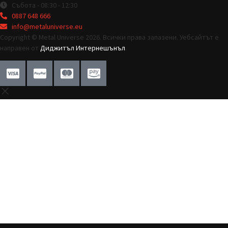
Събота - 08:30 - 12:30
0887 648 666
info@metaluniverse.eu
Copyright © Metal Universe 2026. Всички права запазени. Уебсайтът е
направен от
Диджитъл Интернешънъл
.