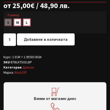
от
25,00
€
/ 48,90 лв.
Размер
S
M
L
Добавяне в количката
Курс: 1 EUR = 1.95583 BGN
SKU
BTBLKTS01LBP
Категория
Дамски
Марка:
RockOff
Вземи от магазин днес