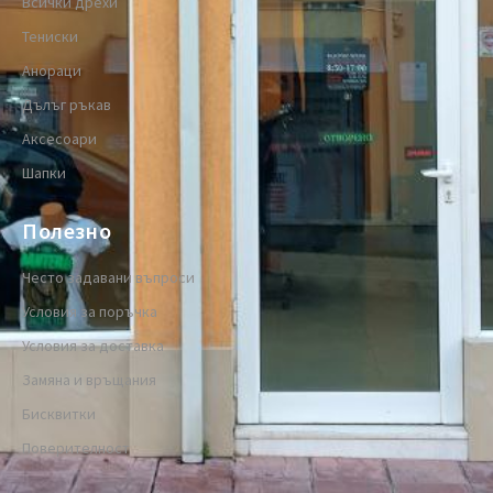
Всички дрехи
Тениски
Анораци
Дълъг ръкав
Аксесоари
Шапки
Полезно
Често задавани въпроси
Условия за поръчка
Условия за доставка
Замяна и връщания
Бисквитки
Поверителност