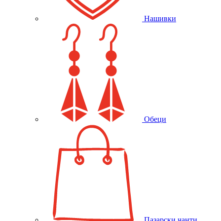
Нашивки
Обеци
Пазарски чанти