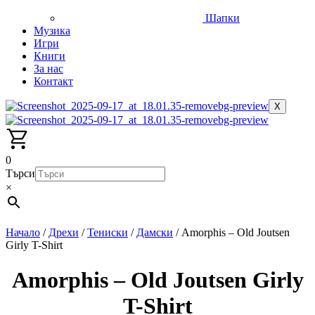
Шапки
Музика
Игри
Книги
За нас
Контакт
X
0
Търси
×
Начало
/
Дрехи
/
Тениски
/
Дамски
/ Amorphis – Old Joutsen
Girly T-Shirt
Amorphis – Old Joutsen Girly
T-Shirt