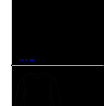
Анораци
Пазарувай