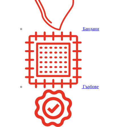
Бандани
Гърбове