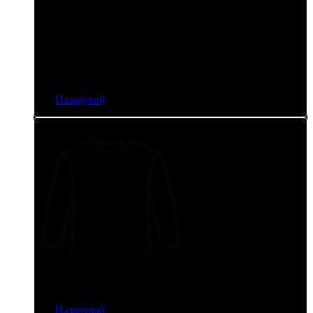
Анораци
Пазарувай
Дълъг ръкав
Пазарувай