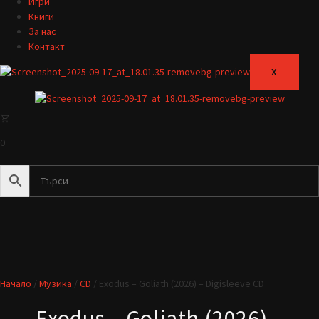
Игри
Книги
За нас
Контакт
X
0
Начало
/
Музика
/
CD
/ Exodus – Goliath (2026) – Digisleeve CD
Exodus – Goliath (2026) –