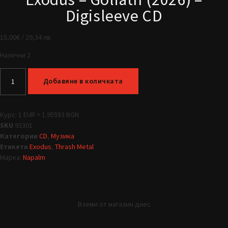
Digisleeve CD
15,00
€
/ 29,34 лв.
Налични 2
Добавяне в количката
Курс: 1 EUR = 1.95583 BGN
SKU
93301
Категории
CD
,
Музика
Етикети
Exodus
,
Thrash Metal
Марка:
Napalm
Вземи от магазин днес