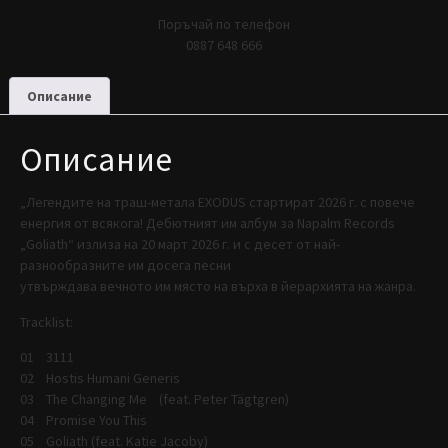
Поръчай по телефон
0887 648 666
Описание
Описание
„Легендите на траш-метала EXODUS стартират 2026 г. с повече
енергия от всякога! Дебютният им албум за Napalm Records
„Goliath“ излиза на 20 март 2026 г. и с десет от най-
разнообразните им досега песни
утвърждава вечното им място на върха в йерархията на жанра.
Tracklist:
01 3111
02 Hostis Humani Generis
03 The Changing Me (feat. Peter Tägtgren)
04 Promise You This
05 Goliath (feat. Katie Jacoby)