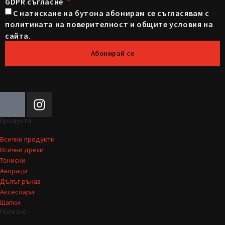
GDPR съгласие
С натискане на бутона абонирам се съгласявам с
политиката на поверителност и общите условия на
сайта.
Абонирай се
Продукти
Всички продукти
Всички дрехи
Тениски
Анораци
Дълъг ръкав
Аксесоари
Шапки
Полезно