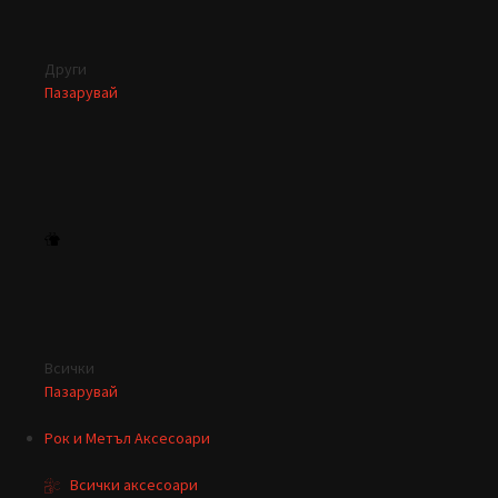
Други
Пазарувай
Всички
Пазарувай
Рок и Метъл Аксесоари
Всички аксесоари