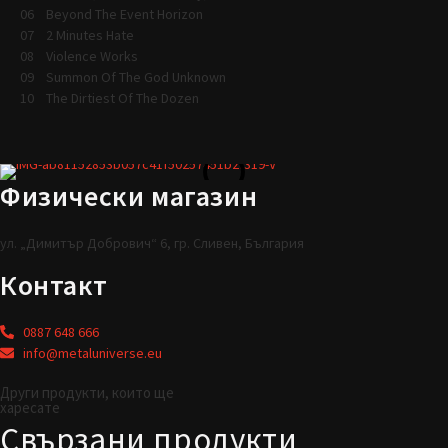
06 Beyond The Event Horizon
07 2 Minutes Hate
08 Violence Works
09 Summon Of The God Unknown
10 The Dirtiest Of The Dozen
Физически магазин
ул. „Димитър Добрович“ 6, гр. Сливен, България
Контакт
0887 648 666
info@metaluniverse.eu
Други продукти, които ще
харесате
Свързани продукти