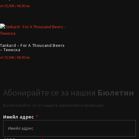
от
25,00
€
/ 48,90 лв.
Tankard – For A Thousand Beers
– Тениска
от
25,00
€
/ 48,90 лв.
Абонирайте се за нашия
Бюлетин
Възползвайте се от нашите намаления и промоции.
Имейл адрес