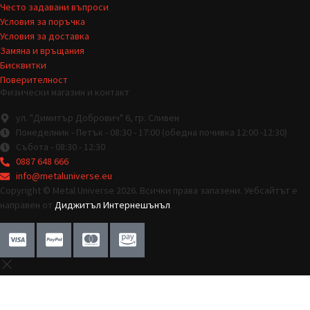
Често задавани въпроси
Условия за поръчка
Условия за доставка
Замяна и връщания
Бисквитки
Поверителност
Физически магазин и контакт
ул. "Димитър Добрович" 6, гр. Сливен
Понеделник - Петък - 08:30 - 17:00 (обедна почивка 12:00 -12:30)
Събота - 08:30 - 12:30
0887 648 666
info@metaluniverse.eu
Copyright © Metal Universe 2026. Всички права запазени. Уебсайтът е
направен от
Диджитъл Интернешънъл
.