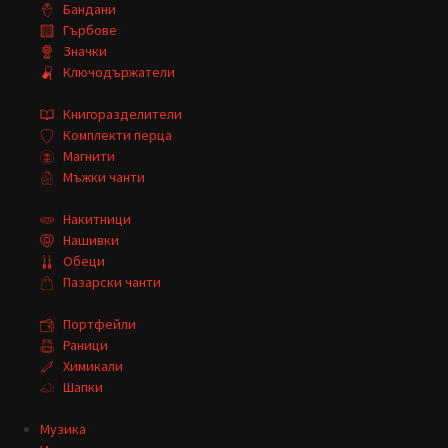
Бандани
Гърбове
Значки
Ключодържатели
Книгоразделители
Комплекти перца
Магнити
Мъжки чанти
Накитници
Нашивки
Обеци
Пазарски чанти
Портфейли
Раници
Химикали
Шапки
Музика