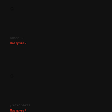
Анораци
Пазарувай
Дълъг ръкав
Пазарувай