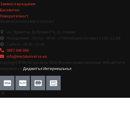
Замяна и връщания
Бисквитки
Поверителност
Физически магазин и контакт
ул. "Димитър Добрович" 6, гр. Сливен
Понеделник - Петък - 08:30 - 17:00 (обедна почивка 12:00 -12:30)
Събота - 08:30 - 12:30
0887 648 666
info@metaluniverse.eu
Copyright © Metal Universe 2026. Всички права запазени. Уебсайтът е
направен от
Диджитъл Интернешънъл
.