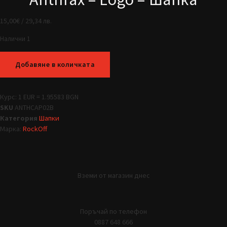
15,00
€
/ 29,34 лв.
Налични 1
Добавяне в количката
Курс: 1 EUR = 1.95583 BGN
SKU
ANTHCAP02B
Категория
Шапки
Марка:
RockOff
Вземи от магазин днес
Поръчай по телефон
0887 648 666