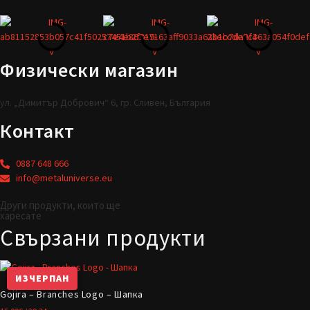
Физически магазин
ул. „Димитър Добрович“ 6, гр. Сливен, България
Контакт
0887 648 666
info@metaluniverse.eu
Други продукти, които ще
харесате
Свързани продукти
ИЗЧЕРПАН
Gojira – Branches Logo – Шапка