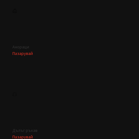
Анораци
Пазарувай
Дълъг ръкав
Пазарувай