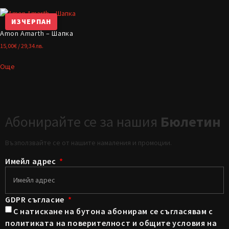
ИЗЧЕРПАН
Amon Amarth – Шапка
15,00
€
/ 29,34 лв.
Още
Абонирайте се за нашия
Бюлетин
Възползвайте се от нашите намаления и промоции.
Имейл адрес
GDPR съгласие
С натискане на бутона абонирам се съгласявам с
политиката на поверителност и общите условия на