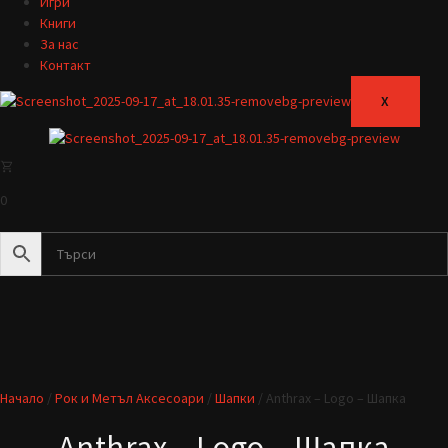
Игри
Книги
За нас
Контакт
X
0
Начало
/
Рок и Метъл Аксесоари
/
Шапки
/ Anthrax – Logo – Шапка
Anthrax – Logo – Шапка