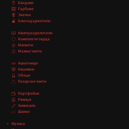
Бандани
Гърбове
Значки
Ключодържатели
Книгоразделители
Комплекти перца
Магнити
Мъжки чанти
Накитници
Нашивки
Обеци
Пазарски чанти
Портфейли
Раници
Химикали
Шапки
Музика