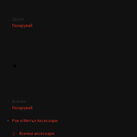
Други
Пазарувай
Всички
Пазарувай
Рок и Метъл Аксесоари
Всички аксесоари