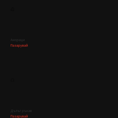
Анораци
Пазарувай
Дълъг ръкав
Пазарувай