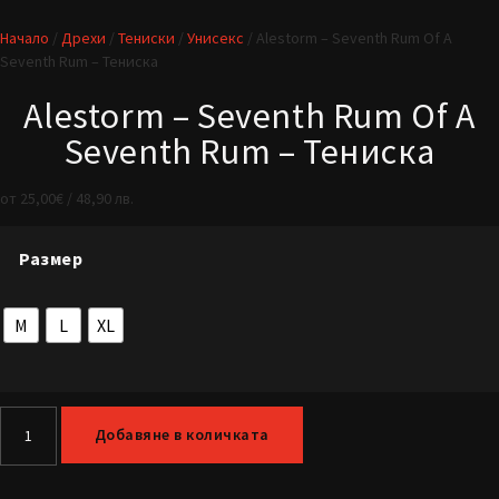
Начало
/
Дрехи
/
Тениски
/
Унисекс
/ Alestorm – Seventh Rum Of A
Seventh Rum – Тениска
Alestorm – Seventh Rum Of A
Seventh Rum – Тениска
от
25,00
€
/ 48,90 лв.
Размер
M
L
XL
Добавяне в количката