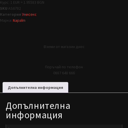
Курс: 1 EUR = 1.95583 BGN
SKU
AS6782
Категория
Унисекс
Марка:
Napalm
Вземи от магазин днес
Поръчай по телефон
0887 648 666
Допълнителна информация
Допълнителна
информация