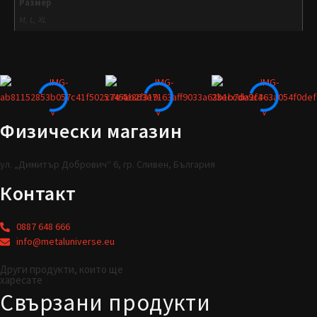
Размер
M, L, XL
Физически магазин
ул. „Димитър Добрович“ 6, гр. Сливен, България
Контакт
0887 648 666
info@metaluniverse.eu
Други продукти, които ще
харесате
Свързани продукти