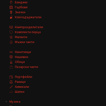
Бандани
Гърбове
Значки
Ключодържатели
Книгоразделители
Комплекти перца
Магнити
Мъжки чанти
Накитници
Нашивки
Обеци
Пазарски чанти
Портфейли
Раници
Химикали
Шапки
Музика