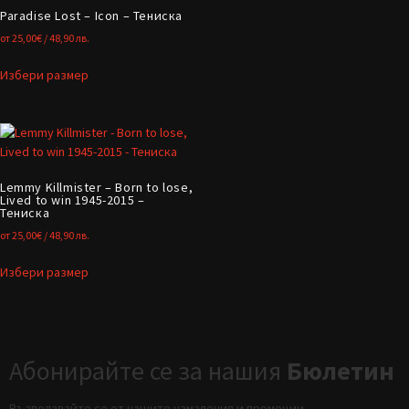
Paradise Lost – Icon – Тениска
от
25,00
€
/ 48,90 лв.
Избери размер
Lemmy Killmister – Born to lose,
Lived to win 1945-2015 –
Тениска
от
25,00
€
/ 48,90 лв.
Избери размер
Абонирайте се за нашия
Бюлетин
Възползвайте се от нашите намаления и промоции.