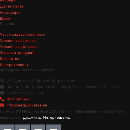
Дълъг ръкав
Аксесоари
Шапки
Полезно
Често задавани въпроси
Условия за поръчка
Условия за доставка
Замяна и връщания
Бисквитки
Поверителност
Физически магазин и контакт
ул. "Димитър Добрович" 6, гр. Сливен
Понеделник - Петък - 08:30 - 17:00 (обедна почивка 12:00 -12:30)
Събота - 08:30 - 12:30
0887 648 666
info@metaluniverse.eu
Copyright © Metal Universe 2026. Всички права запазени. Уебсайтът е
направен от
Диджитъл Интернешънъл
.