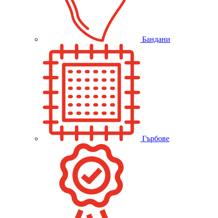
Бандани
Гърбове