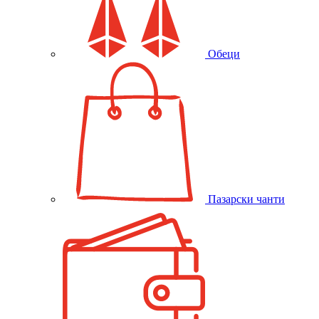
Обеци
Пазарски чанти