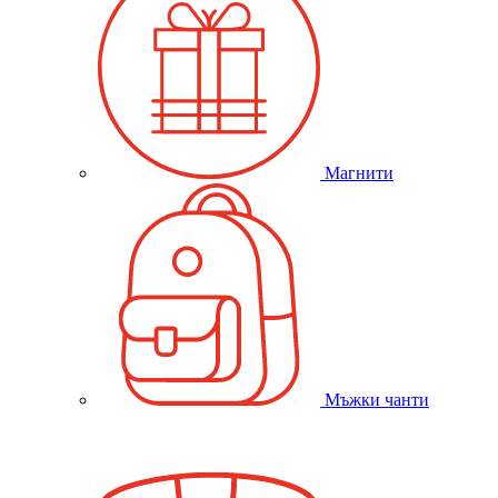
Магнити
Мъжки чанти