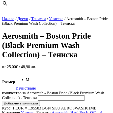
Начало
/
Дрехи
/
Тениски
/
Унисекс
/ Aerosmith – Boston Pride
(Black Premium Wash Collection) – Тениска
Aerosmith – Boston Pride
(Black Premium Wash
Collection) – Тениска
от
25,00
€
/ 48,90 лв.
M
Размер
Изчистване
количество за Aerosmith - Boston Pride (Black Premium Wash
Collection) - Тениска
Добавяне в количката
Курс: 1 EUR = 1.95583 BGN
SKU
AEROSWASH01MB
Категория
Унисекс
Етикети
Aerosmith
,
Hard Rock
,
Official