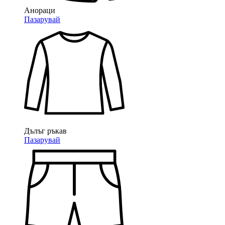
Анораци
Пазарувай
Дълъг ръкав
Пазарувай