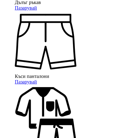
Дълъг ръкав
Пазарувай
Къси панталони
Пазарувай