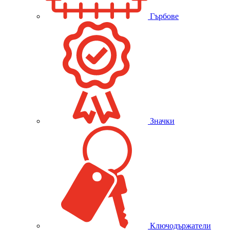
Гърбове
Значки
Ключодържатели