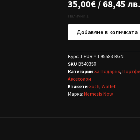
35,00
€
/ 68,45 лв
Налични 1
Добавяне в количката
Курс: 1 EUR = 1.95583 BGN
SKU
B5403S0
Категории
За Подарък
,
Портфе
Аксесоари
Етикети
Goth
,
Wallet
Марка:
Nemesis Now