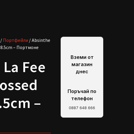
/
Портфейли
/ Absinthe
 18.5cm – Портмоне
Вземи от
 La Fee
магазин
днес
ossed
Поръчай по
.5cm –
телефон
0887 648 666