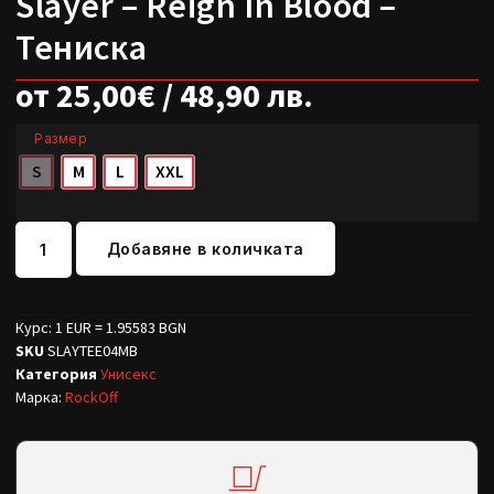
Slayer – Reign In Blood –
Тениска
от
25,00
€
/ 48,90 лв.
Размер
S
M
L
XXL
Добавяне в количката
Курс: 1 EUR = 1.95583 BGN
SKU
SLAYTEE04MB
Категория
Унисекс
Марка:
RockOff