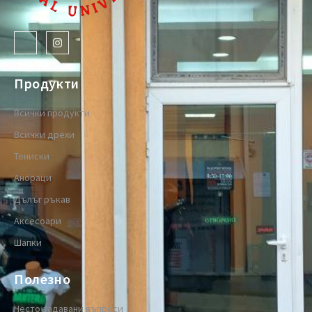
Продукти
Всички продукти
Всички дрехи
Тениски
Анораци
Дълъг ръкав
Аксесоари
Шапки
Полезно
Често задавани въпроси