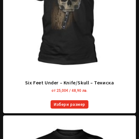
Six Feet Under – Knife/Skull – Тениска
от
25,00
€
/ 48,90 лв.
Избери размер