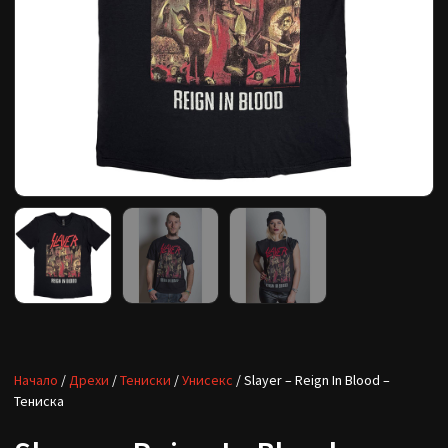
Начало
/
Дрехи
/
Тениски
/
Унисекс
/ Slayer – Reign In Blood –
Тениска