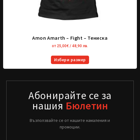
Amon Amarth – Fight – Тениска
от
25,00
€
/ 48,90 лв.
Избери размер
Абонирайте се за
нашия
Бюлетин
Възползвайте се от нашите намаления и
промоции.