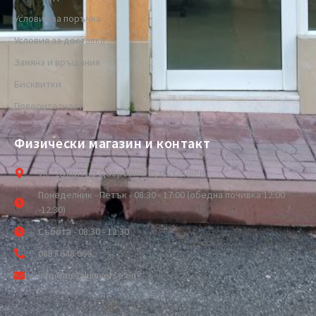
Условия за поръчка
Условия за доставка
Замяна и връщания
Бисквитки
Поверителност
Физически магазин и контакт
ул. "Димитър Добрович" 6, гр. Сливен
Понеделник - Петък - 08:30 - 17:00 (обедна почивка 12:00
-12:30)
Събота - 08:30 - 12:30
0887 648 666
info@metaluniverse.eu