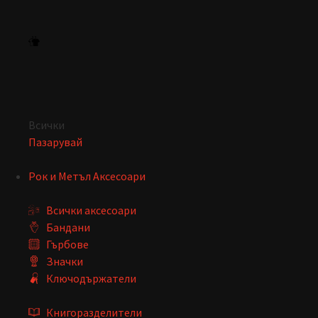
Всички
Пазарувай
Рок и Метъл Аксесоари
Всички аксесоари
Бандани
Гърбове
Значки
Ключодържатели
Книгоразделители