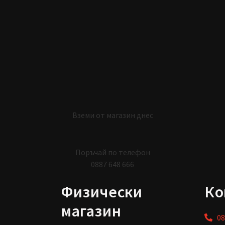
Вземи от магазин днес
Поръчай по телефон
0887 648 666
Физически
Ко
магазин
08