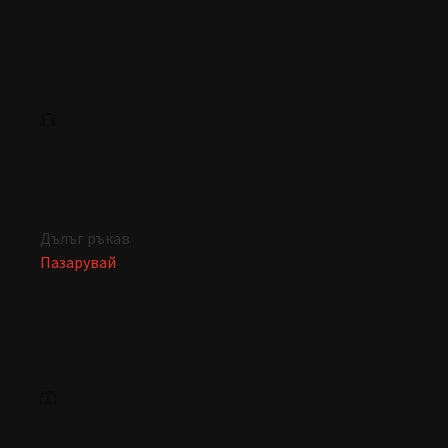
Дълъг ръкав
Пазарувай