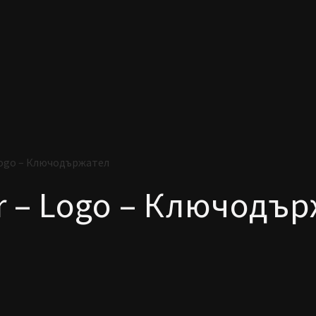
 Logo – Ключодържател
r – Logo – Ключодъ