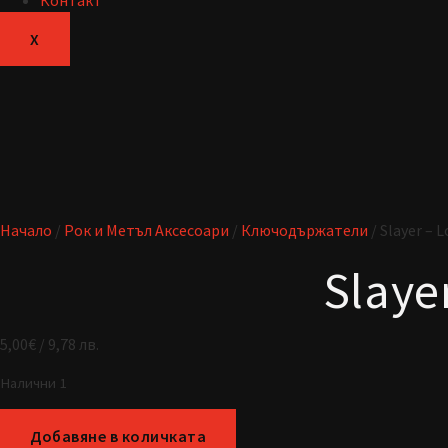
Контакт
X
Начало
/
Рок и Метъл Аксесоари
/
Ключодържатели
/ Slayer –
Slaye
5,00
€
/ 9,78 лв.
Налични 1
Добавяне в количката