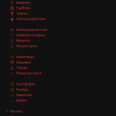
Бандани
Гърбове
Значки
Ключодържатели
Книгоразделители
Комплекти перца
Магнити
Мъжки чанти
Накитници
Нашивки
Обеци
Пазарски чанти
Портфейли
Раници
Химикали
Шапки
Музика