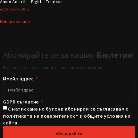
Amon Amarth – Fight – Тениска
от
25,00
€
/ 48,90 лв.
Избери размер
Абонирайте се за нашия
Бюлетин
Възползвайте се от нашите намаления и промоции.
Имейл адрес
GDPR съгласие
С натискане на бутона абонирам се съгласявам с
политиката на поверителност и общите условия на
сайта.
Абонирай се