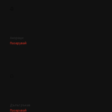
Анораци
Пазарувай
Дълъг ръкав
Пазарувай