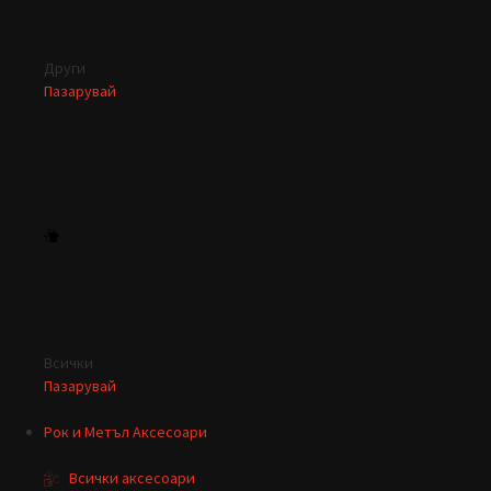
Други
Пазарувай
Всички
Пазарувай
Рок и Метъл Аксесоари
Всички аксесоари