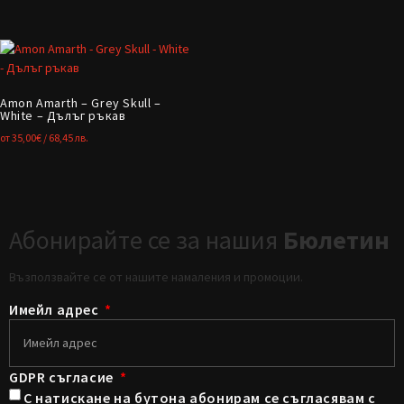
Amon Amarth – Grey Skull –
White – Дълъг ръкав
от
35,00
€
/ 68,45 лв.
Абонирайте се за нашия
Бюлетин
Възползвайте се от нашите намаления и промоции.
Имейл адрес
GDPR съгласие
С натискане на бутона абонирам се съгласявам с