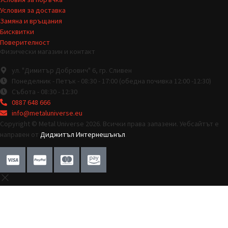
Условия за доставка
Замяна и връщания
Бисквитки
Поверителност
Физически магазин и контакт
ул. "Димитър Добрович" 6, гр. Сливен
Понеделник - Петък - 08:30 - 17:00 (обедна почивка 12:00 -12:30)
Събота - 08:30 - 12:30
0887 648 666
info@metaluniverse.eu
Copyright © Metal Universe 2026. Всички права запазени. Уебсайтът е
направен от
Диджитъл Интернешънъл
.