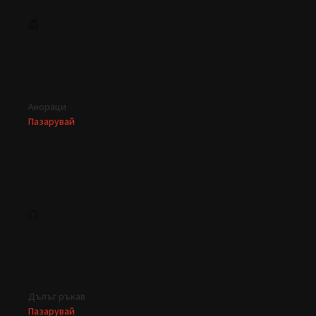
Анораци
Пазарувай
Дълъг ръкав
Пазарувай