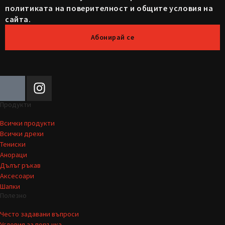
политиката на поверителност и общите условия на
сайта.
Абонирай се
Продукти
Всички продукти
Всички дрехи
Тениски
Анораци
Дълъг ръкав
Аксесоари
Шапки
Полезно
Често задавани въпроси
Условия за поръчка