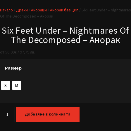
Начало
/
Дрехи
/
Анораци
/
Анорак без цип
/ Six Feet Under – Nightmares
Of The Decomposed – Анорак
Six Feet Under – Nightmares Of
The Decomposed – Анорак
от
50,00
€
/ 97,79 лв.
Размер
S
M
Добавяне в количката