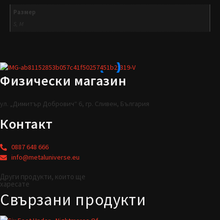
Размер
S, M
Физически магазин
ул. „Димитър Добрович“ 6, гр. Сливен, България
Контакт
0887 648 666
info@metaluniverse.eu
Други продукти, които ще
харесате
Свързани продукти