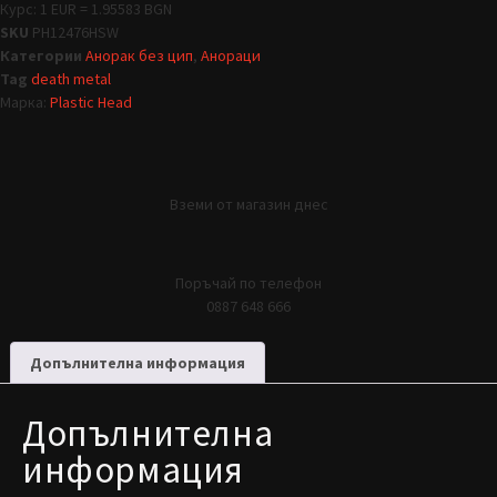
Курс: 1 EUR = 1.95583 BGN
SKU
PH12476HSW
Категории
Анорак без цип
,
Анораци
Tag
death metal
Марка:
Plastic Head
Вземи от магазин днес
Поръчай по телефон
0887 648 666
Допълнителна информация
Допълнителна
информация