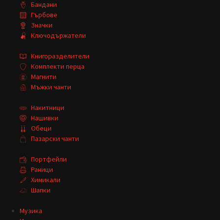
Бандани
Гърбове
Значки
Ключодържатели
Книгоразделители
Комплекти перца
Магнити
Мъжки чанти
Накитници
Нашивки
Обеци
Пазарски чанти
Портфейли
Раници
Химикали
Шапки
Музика