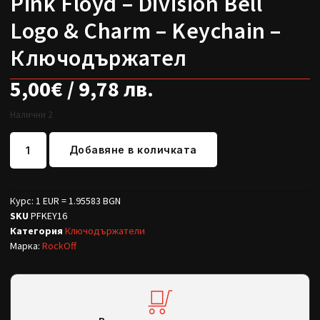
Pink Floyd – Division Bell
Logo & Charm – Keychain –
Ключодържател
5,00
€
/ 9,78 лв.
Налични 2
Добавяне в количката
Курс: 1 EUR = 1.95583 BGN
SKU
PFKEY16
Категория
Ключодържатели
Марка:
RockOff