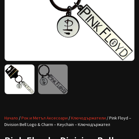
Начало
/
Рок и Метъл Аксесоари
/
Ключодържатели
/ Pink Floyd –
Division Bell Logo & Charm – Keychain – Ключодържател