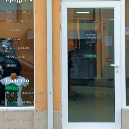
Всички продукти
Всички дрехи
Тениски
Анораци
Дълъг ръкав
Аксесоари
Шапки
Полезно
Често задавани въпроси
Условия за поръчка
Условия за доставка
Замяна и връщания
Бисквитки