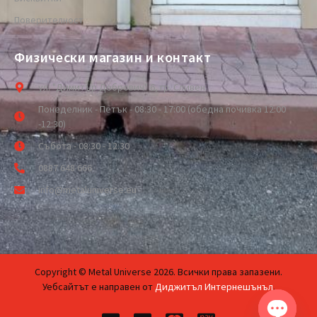
Поверителност
Физически магазин и контакт
ул. "Димитър Добрович" 6, гр. Сливен
Понеделник - Петък - 08:30 - 17:00 (обедна почивка 12:00
-12:30)
Събота - 08:30 - 12:30
0887 648 666
info@metaluniverse.eu
Copyright © Metal Universe 2026. Всички права запазени.
Уебсайтът е направен от
Диджитъл Интернешънъл
.